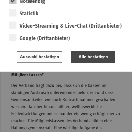
und Landesebene gegenüber der Politik, den
Notwendig
Leistungserbringern und der Öffentlichkeit. Es muss darum
Statistik
gehen, gemeinsame Ziele zu entwickeln und sich über
systemische Grundsatzfragen zu verständigen, und zwar
Video-Streaming & Live-Chat (Drittanbieter)
auch mit anderen Akteuren im Gesundheitswesen.
Insbesondere im Zuge des zunehmend härter werdenden
Google (Drittanbieter)
Wettbewerbs innerhalb der gesetzlichen
Krankenversicherung ist er ein unverzichtbarer Kämpfer
Auswahl bestätigen
Alle bestätigen
und Partner.
Welche Rolle spielt er mit Blick auf seine
Mitgliedskassen?
Der Verband trägt dazu bei, dass sich die Kassen im
ständigen Austausch untereinander befördern und dass
Gemeinsamkeiten wie auch Rücksichtnahmen geschaffen
werden. Darüber hinaus hilft er, wettbewerbliche
Fehlentwicklungen untereinander ein wenig erträglicher zu
machen. Die Mitgliedskassen des Verbands bilden eine
Haftungsgemeinschaft. Eine wichtige Aufgabe des