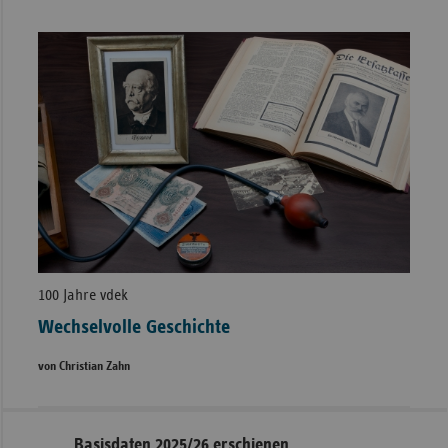
100 Jahre vdek
Wechselvolle Geschichte
von Christian Zahn
Seitennavigation
Seitenleiste
Basisdaten 2025/26 erschienen