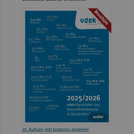
mit
Broschüre
weiteren
Informationen
weiter
29. Auflage jetzt kostenlos bestellen: