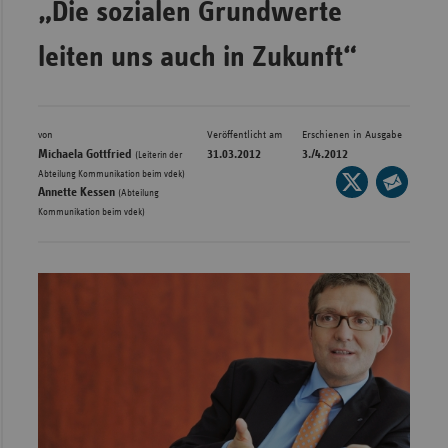
„Die sozialen Grundwerte
Bad
Württe
leiten uns auch in Zukunft“
Bayern
Berlin
Breme
von
Veröffentlicht am
Erschienen in Ausgabe
Michaela Gottfried
31.03.2012
3./4.2012
(Leiterin der
Hambu
,
Abteilung Kommunikation beim vdek)
Seite
Annette Kessen
(Abteilung
auf
Hessen
Seite
Kommunikation beim vdek)
X
per
Meckle
teilen
E-
Vorpo
Mail
Nieder
teilen
Nordrh
Westfa
Rheinl
Pfal
Saarla