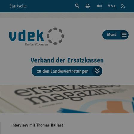
Suche
Seite
RSS
Startseite
Feed
einblenden
Drucken
abonni
Schrift
/
ausblenden
der
Menü
Seite
ändern
Verband der Ersatzkassen
zu den Landesvertretungen
Verband
der
Ersatzkass
vd
Bundes
Interview mit Thomas Ballast