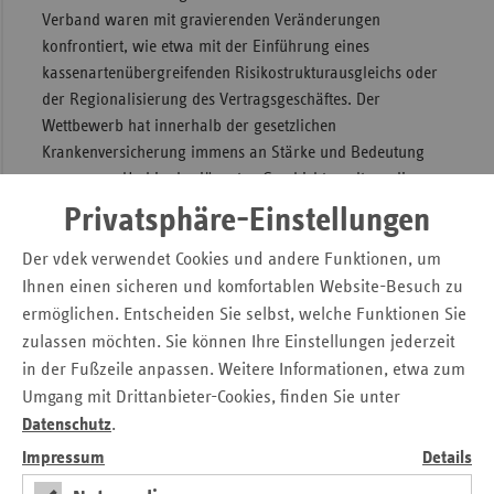
Verband waren mit gravierenden Veränderungen
konfrontiert, wie etwa mit der Einführung eines
kassenartenübergreifenden Risikostrukturausgleichs oder
der Regionalisierung des Vertragsgeschäftes. Der
Wettbewerb hat innerhalb der gesetzlichen
Krankenversicherung immens an Stärke und Bedeutung
gewonnen. Und in der jüngsten Geschichte galt es, die
Organisationsreform (Einführung des Gesundheitsfonds,
Privatsphäre-Einstellungen
Einführung des GKV-Spitzenverbandes) zu schultern. Heute
sind es der
demografische Wandel
und natürlich immer
Der vdek verwendet Cookies und andere Funktionen, um
auch der medizinische Fortschritt, die uns beschäftigen.
Ihnen einen sicheren und komfortablen Website-Besuch zu
ermöglichen. Entscheiden Sie selbst, welche Funktionen Sie
Welche Rolle spielt der Verband in politischer Hinsicht?
zulassen möchten. Sie können Ihre Einstellungen jederzeit
Er ist ein moderner, schlagkräftiger Verband, der
in der Fußzeile anpassen. Weitere Informationen, etwa zum
gemeinsame Interessen der Ersatzkassen vorantreibt und
Umgang mit Drittanbieter-Cookies, finden Sie unter
somit im Namen seiner Mitgliedskassen einen politischen
Datenschutz
.
Mehrwert schafft. Er vertritt die gesundheits- und
Impressum
Details
vertragspolitischen Interessen der Ersatzkassen auf Bundes-