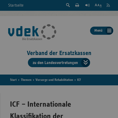
Suche
Seite
RSS
Startseite
Feed
einblenden
Drucken
abonni
Schrift
/
ausblenden
der
Menü
Seite
ändern
Verband der Ersatzkassen
zu den Landesvertretungen
Verband
der
Ersatzkass
Start
Themen
Vorsorge und Rehabilitation
ICF
vd
Bundes
ICF – Internationale
Klassifikation der