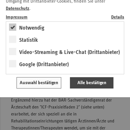
Umgang mit Drittanbieter-Cookies, finden Sie unter
und Ärzte mit der Konzeption der ICF vertraut zu machen
Datenschutz
.
und die ICF als Instrument für die systematische Erfassung
Impressum
Details
der bio-psycho-sozialen Aspekte unter Berücksichtigung
der Kontextfaktoren näher zu bringen. Der
Notwendig
trägerübergreifend konzipierte Leitfaden vermittelt einen
Statistik
Einblick in die Bedeutung und praktischen
Anwendungsmöglichkeiten der ICF in der ärztlichen
Video-Streaming & Live-Chat (Drittanbieter)
Tätigkeit. Durch seine Praxisorientierung sollen auch
möglichst viele am Rehabilitationsprozess beteiligte
Google (Drittanbieter)
Berufsgruppen, z.B. Reha-Fachkräfte und Mitarbeiterinnen
und Mitarbeiter der Rehabilitationsträger, erreicht werden.
Eine Kurzfassung des ICF-Praxisleitfaden 1 informiert in
Auswahl bestätigen
Alle bestätigen
kompakter Form.
Ergänzend hierzu hat der BAR-Sachverständigenrat der
Ärzteschaft den "ICF-Praxisleitfaden 2" (siehe unten)
erarbeitet, der sich speziell an die in
Rehabilitationseinrichtungen tätigen Ärztinnen/Ärzte und
Therapeutinnen/Therapeuten wendet, um sie mit der