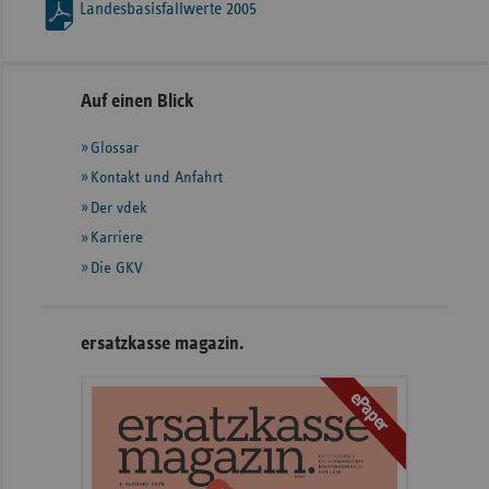
Landesbasisfallwerte 2005
Seitennavigation
Seitenleiste
Auf einen Blick
mit
Glossar
weiteren
Informationen
Kontakt und Anfahrt
Der vdek
Karriere
Die GKV
ersatzkasse magazin.
ePaper