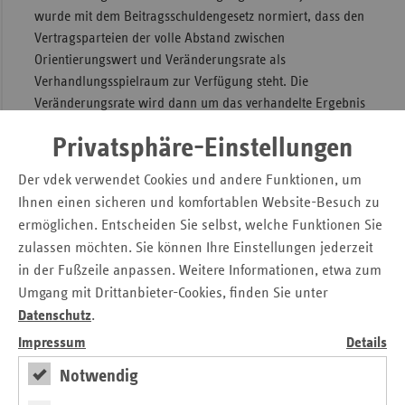
wurde mit dem Beitragsschuldengesetz normiert, dass den
Vertragsparteien der volle Abstand zwischen
Orientierungswert und Veränderungsrate als
Verhandlungsspielraum zur Verfügung steht. Die
Veränderungsrate wird dann um das verhandelte Ergebnis
erhöht – im Falle einer Nichteinigung entscheidet die
Privatsphäre-Einstellungen
Bundesschiedsstelle.
Mit dem Gesetz zur Beseitigung sozialer Überforderung bei
Der vdek verwendet Cookies und andere Funktionen, um
Beitragsschulden in der Krankenversicherung, das zum
Ihnen einen sicheren und komfortablen Website-Besuch zu
01.08.2013 in Kraft getreten ist, wurde ebenfalls die
ermöglichen. Entscheiden Sie selbst, welche Funktionen Sie
Systematik verändert für den Fall, dass der ermittelte
zulassen möchten. Sie können Ihre Einstellungen jederzeit
Orientierungswert niedriger als die Veränderungsrate liegt.
in der Fußzeile anpassen. Weitere Informationen, etwa zum
Die ursprüngliche Regelung, dass dann der
Umgang mit Drittanbieter-Cookies, finden Sie unter
Orientierungswert zum Veränderungswert wird, wurde
Datenschutz
.
dahingehend geändert, dass nun die Veränderungsrate
Impressum
Details
nicht unterschritten werden kann. Liegt der
Orientierungswert also unterhalb der Veränderungsrate
Notwendig
wird die Veränderungsrate zum Veränderungswert.