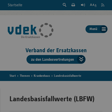
Suche
Seite
RSS
Startseite
Feed
einblenden
Drucken
abonni
Schrift
/
ausblenden
der
Menü
Seite
ändern
Verband der Ersatzkassen
zu den Landesvertretungen
Verband
der
Ersatzkass
Start
Themen
Krankenhaus
Landesbasisfallwerte
vd
Bundes
Landesbasisfallwerte (LBFW)