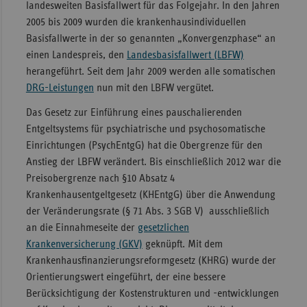
landesweiten Basisfallwert für das Folgejahr. In den Jahren
Sachse
2005 bis 2009 wurden die krankenhausindividuellen
Basisfallwerte in der so genannten „Konvergenzphase“ an
Sachse
einen Landespreis, den
Landesbasisfallwert (LBFW)
Anhal
herangeführt. Seit dem Jahr 2009 werden alle somatischen
Schles
DRG-Leistungen
nun mit den LBFW vergütet.
Holst
Das Gesetz zur Einführung eines pauschalierenden
Thürin
Entgeltsystems für psychiatrische und psychosomatische
Einrichtungen (PsychEntgG) hat die Obergrenze für den
Anstieg der LBFW verändert. Bis einschließlich 2012 war die
Preisobergrenze nach §10 Absatz 4
Krankenhausentgeltgesetz (KHEntgG) über die Anwendung
der Veränderungsrate (§ 71 Abs. 3 SGB V) ausschließlich
an die Einnahmeseite der
gesetzlichen
Krankenversicherung (GKV)
geknüpft. Mit dem
Krankenhausfinanzierungsreformgesetz (KHRG) wurde der
Orientierungswert eingeführt, der eine bessere
Berücksichtigung der Kostenstrukturen und -entwicklungen