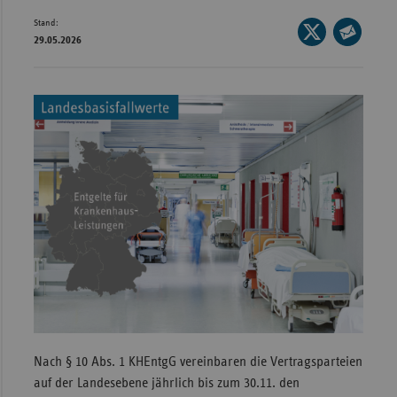
Bad
Stand:
Württe
Seite
29.05.2026
auf
Seite
Bayern
X
per
Berlin
teilen
E-
Breme
Mail
teilen
Hambu
Hessen
Meckle
Vorpo
Nieder
Nordrh
Westfa
Rheinl
Nach § 10 Abs. 1 KHEntgG vereinbaren die Vertragsparteien
Pfal
auf der Landesebene jährlich bis zum 30.11. den
Saarla