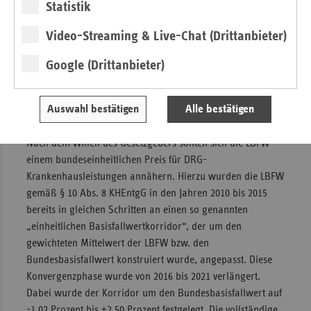
Statistik
Die Konstellation eines niedrigeren Orientierungswertes als
die Veränderungsrate ist zwischen 2013 und 2020 jedes Jahr
Video-Streaming & Live-Chat (Drittanbieter)
eingetreten. 2021 bis 2023 überschritt der
Google (Drittanbieter)
Orientierungswert die Veränderungsrate hingegen. Auch
2024 liegt der Orientierungswert mit 6,95 Prozent (siehe
Statistisches Bundesamt) oberhalb der Veränderungsrate in
Auswahl bestätigen
Alle bestätigen
Höhe von 4,22 Prozent.
Nach dem Willen des Gesetzgebers sollten sich die LBFW
einem bundeseinheitlichen Preis für DRG-
Krankenhausleistungen annähern. Hierzu wurden die LBFW
gemäß § 10 Abs. 8 KHEntgG in den Jahren 2010 bis 2015
bereits in gleichen Schritten an einen so genannten
„einheitlichen Basisfallwertkorridor“, der um den
gewichteten Mittelwert der LBFW bzw. den
Bundesbasisfallwert konstruiert wurde, angepasst. Diese
Konvergenzphase wurde von 2016 bis 2021 verlängert.
Dabei wurde der Korridor um den Bundesbasisfallwert auf
-1,02 Prozent bis +2,50 Prozent festgelegt. Die vollständige