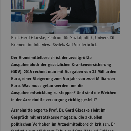
Sachse
Sachse
Anhal
Schles
Prof. Gerd Glaeske, Zentrum für Sozialpolitik, Universität
Holst
Bremen, im Interview. ©vdek/Ralf Vorderbrück
Thürin
Der Arzneimittelbereich ist der zweitgrößte
Ausgabenblock der gesetzlichen Krankenversicherung
(GKV). 2014 rechnet man mit Ausgaben von 31 Milliarden
Euro, einer Steigerung zum Vorjahr von zwei Milliarden
Euro. Was muss getan werden, um die
Ausgabenentwicklung zu stoppen? Und sind die Weichen
in der Arzneimittelversorgung richtig gestellt?
Arzneimittelexperte Prof. Dr. Gerd Glaeske sieht im
Gespräch mit ersatzkasse magazin. die aktuellen
politischen Vorhaben im Arzneimittelbereich kritisch. Er