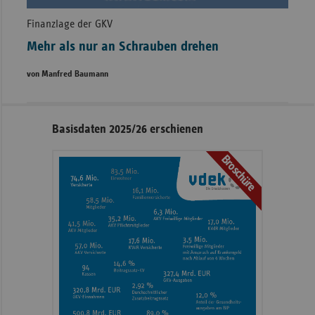
Finanzlage der GKV
Mehr als nur an Schrauben drehen
von Manfred Baumann
Seitennavigation
Seitenleiste
Basisdaten 2025/26 erschienen
mit
Broschüre
weiteren
Informationen