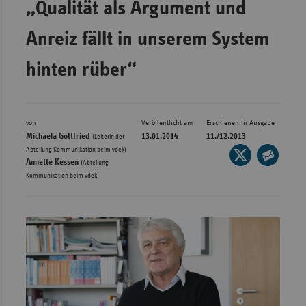
„Qualität als Argument und
Bad
Württe
Anreiz fällt in unserem System
Bayern
hinten rüber“
Berlin
Breme
Hambu
von
Veröffentlicht am
Erschienen in Ausgabe
Michaela Gottfried
13.01.2014
11./12.2013
Hessen
(Leiterin der
,
Abteilung Kommunikation beim vdek)
Seite
Meckle
Annette Kessen
(Abteilung
auf
Seite
Vorpo
Kommunikation beim vdek)
X
per
Nieder
teilen
E-
Mail
Nordrh
teilen
Westfa
Rheinl
Pfal
Saarla