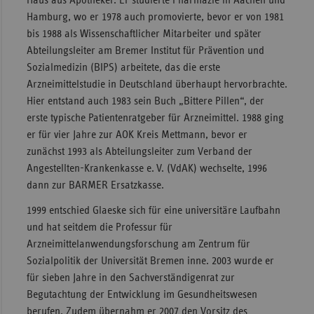
Haus aus Apotheker. Er studierte Pharmazie in Aachen und
Hamburg, wo er 1978 auch promovierte, bevor er von 1981
bis 1988 als Wissenschaftlicher Mitarbeiter und später
Abteilungsleiter am Bremer Institut für Prävention und
Sozialmedizin (BIPS) arbeitete, das die erste
Arzneimittelstudie in Deutschland überhaupt hervorbrachte.
Hier entstand auch 1983 sein Buch „Bittere Pillen“, der
erste typische Patientenratgeber für Arzneimittel. 1988 ging
er für vier Jahre zur AOK Kreis Mettmann, bevor er
zunächst 1993 als Abteilungsleiter zum Verband der
Angestellten-Krankenkasse e. V. (VdAK) wechselte, 1996
dann zur BARMER Ersatzkasse.
1999 entschied Glaeske sich für eine universitäre Laufbahn
und hat seitdem die Professur für
Arzneimittelanwendungsforschung am Zentrum für
Sozialpolitik der Universität Bremen inne. 2003 wurde er
für sieben Jahre in den Sachverständigenrat zur
Begutachtung der Entwicklung im Gesundheitswesen
berufen. Zudem übernahm er 2007 den Vorsitz des