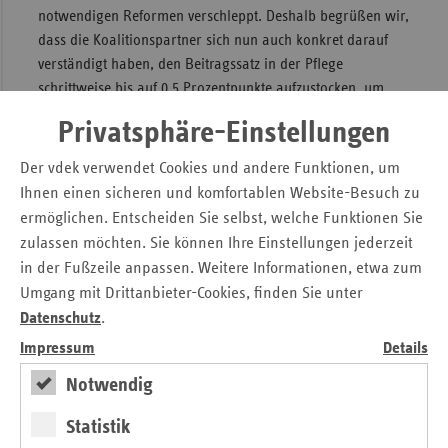
notwendigen Reformen verschleppt. Deshalb begrüßen wir,
dass die Koalitionspartner sich nun auch konkret darauf
verständigt haben, den Beitragssatz in der Pflege
schrittweise bis auf 0,5 Prozentpunkte aufzustocken, um
damit die notwendigen Leistungsverbesserungen und
Privatsphäre-Einstellungen
Personalmindeststandards finanzieren zu können. Was die
Einführung des Pflegebedürftigkeitsbegriffs anbelangt,
Der vdek verwendet Cookies und andere Funktionen, um
hätten wir uns verbindliche zeitliche Vorgaben gewünscht.
Ihnen einen sicheren und komfortablen Website-Besuch zu
ermöglichen. Entscheiden Sie selbst, welche Funktionen Sie
In puncto Finanzarchitektur der GKV konnten sich die
zulassen möchten. Sie können Ihre Einstellungen jederzeit
Ersatzkassen erfreulicherweise mit ihrer Forderung nach
in der Fußzeile anpassen. Weitere Informationen, etwa zum
Wiedereinführung der Beitragssatzautonomie durchsetzen.
Denn die pauschalen Zusatzbeiträge sollen abgeschafft
Umgang mit Drittanbieter-Cookies, finden Sie unter
werden. Der steuerfinanzierte Sozialausgleich ist nicht
Datenschutz
.
mehr notwendig. Dadurch wird unnötige teure Bürokratie
Impressum
Details
abgebaut und die Kassen haben Spielraum für innovative
Notwendig
Versorgungsangebote, ohne dass dieses Engagement
gleich zu einem ruinösen Wettbewerb führt. Die zugleich
Statistik
vorgesehene Fixierung des Arbeitgeberbeitrags hat