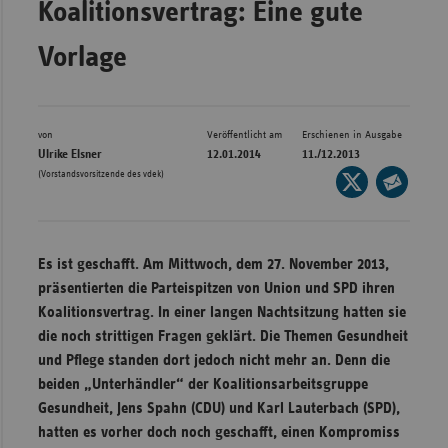
Koalitionsvertrag: Eine gute
Bad
Württe
Vorlage
Bayern
Berlin
Breme
von
Veröffentlicht am
Erschienen in Ausgabe
Ulrike Elsner
12.01.2014
11./12.2013
Hambu
(Vorstandsvorsitzende des vdek)
Seite
auf
Hessen
Seite
X
per
Meckle
teilen
E-
Vorpo
Es ist geschafft. Am Mittwoch, dem 27. November 2013,
Mail
präsentierten die Parteispitzen von Union und SPD ihren
Nieder
teilen
Koalitionsvertrag. In einer langen Nachtsitzung hatten sie
Nordrh
die noch strittigen Fragen geklärt. Die Themen Gesundheit
Westfa
und Pflege standen dort jedoch nicht mehr an. Denn die
beiden „Unterhändler“ der Koalitionsarbeitsgruppe
Rheinl
Gesundheit, Jens Spahn (CDU) und Karl Lauterbach (SPD),
Pfal
hatten es vorher doch noch geschafft, einen Kompromiss
Saarla