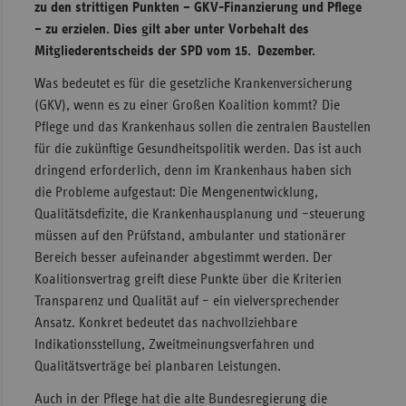
zu den strittigen Punkten – GKV-Finanzierung und Pflege
Sachse
– zu erzielen. Dies gilt aber unter Vorbehalt des
Mitgliederentscheids der SPD vom 15. Dezember.
Sachse
Anhal
Was bedeutet es für die gesetzliche Krankenversicherung
(GKV), wenn es zu einer Großen Koalition kommt? Die
Schles
Pflege und das Krankenhaus sollen die zentralen Baustellen
Holst
für die zukünftige Gesundheitspolitik werden. Das ist auch
Thürin
dringend erforderlich, denn im Krankenhaus haben sich
die Probleme aufgestaut: Die Mengenentwicklung,
Qualitätsdefizite, die Krankenhausplanung und –steuerung
müssen auf den Prüfstand, ambulanter und stationärer
Bereich besser aufeinander abgestimmt werden. Der
Koalitionsvertrag greift diese Punkte über die Kriterien
Transparenz und Qualität auf – ein vielversprechender
Ansatz. Konkret bedeutet das nachvollziehbare
Indikationsstellung, Zweitmeinungsverfahren und
Qualitätsverträge bei planbaren Leistungen.
Auch in der Pflege hat die alte Bundesregierung die