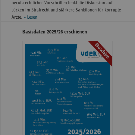
berufsrechtlicher Vorschriften lenkt die Diskussion auf
Lücken im Strafrecht und stärkere Sanktionen für korrupte
Ärzte.
» Lesen
Seitennavigation
Seitenleiste
Basisdaten 2025/26 erschienen
mit
Broschüre
weiteren
Informationen