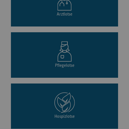
Arztlotse
Pflegelotse
Hospizlotse