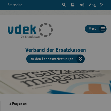
Suche
Seite
RSS
Startseite
Feed
einblenden
Drucken
abonni
Schrift
/
ausblenden
der
Menü
Seite
ändern
Verband der Ersatzkassen
zu den Landesvertretungen
Verband
der
Ersatzkass
vd
Bundes
3 Fragen an