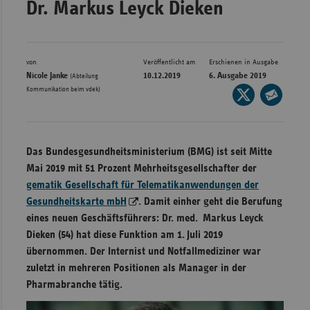
Dr. Markus Leyck Dieken
Bad
Württe
Bayern
von
Veröffentlicht am
Erschienen in Ausgabe
Berlin
Nicole Janke
10.12.2019
6. Ausgabe 2019
(Abteilung
Kommunikation beim vdek)
Seite
Breme
auf
Seite
Hambu
X
per
Hessen
teilen
E-
Das Bundesgesundheitsministerium (BMG) ist seit Mitte
Meckle
Mail
Mai 2019 mit 51 Prozent Mehrheitsgesellschafter der
Vorpo
teilen
gematik Gesellschaft für Telematikanwendungen der
Gesundheitskarte mbH
. Damit einher geht die Berufung
Nieder
eines neuen Geschäftsführers: Dr. med. Markus Leyck
Nordrh
Dieken (54) hat diese Funktion am 1. Juli 2019
Westfa
übernommen. Der Internist und Notfallmediziner war
Rheinl
zuletzt in mehreren Positionen als Manager in der
Pfal
Pharmabranche tätig.
Saarla