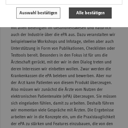
elektronischen Patientenakte (ePA) im Jahr 2021 sein. Wie
gut ist die gematik dafür aufgestellt?
Auswahl bestätigen
Alle bestätigen
Wir wollen alle Gesellschafter mitnehmen und tauschen uns
mit allen Beteiligten im Gesundheitswesen und natürlich
auch der Industrie über die ePA aus. Dazu veranstalten wir
beispielsweise Workshops und Infotage, stellen aber auch
Unterstützung in Form von Publikationen, Checklisten oder
Testtools bereit. Besonders in den Fokus ist für uns die
Ärzteschaft gerückt, mit der wir in den Dialog treten und
deren Interessen wir einbetten wollen. Zwar werden die
Krankenkassen die ePA beleben und bewerben. Aber nur
der Arzt kann Patienten von diesem Produkt überzeugen.
Also müssen wir zunächst die Ärzte vom Nutzen der
elektronischen Patientenakte (ePA) überzeugen. Sie müssen
sich eingeladen fühlen, damit zu arbeiten. Deshalb führen
wir momentan viele Gespräche mit Ärzten. Die Ergebnisse
arbeiten wir in die Konzepte ein, um die Praxistauglichkeit
der ePA zu stärken und Features einzubauen, die von den