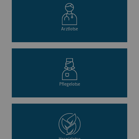
Arztlotse
Pflegelotse
Hospizlotse