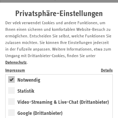
dem Dialog öffnet und als Forum fungiert, in dem Stimmen
von außen zu Wort kommen und durch das die
Privatsphäre-Einstellungen
Digitalisierung des deutschen Gesundheitswesens
Der vdek verwendet Cookies und andere Funktionen, um
vorangetrieben wird – mit nachgefragten Konzepten, die
Ihnen einen sicheren und komfortablen Website-Besuch zu
sich ausschließlich an der Versorgungsrealität und dem
Nutzen orientieren. Dieser fundamentale Wandel ist
ermöglichen. Entscheiden Sie selbst, welche Funktionen Sie
notwendig, damit wir überhaupt eine Chance zur digitalen
zulassen möchten. Sie können Ihre Einstellungen jederzeit
Aufholjagd in Europa haben. Darüber hinaus ändern wir
in der Fußzeile anpassen. Weitere Informationen, etwa zum
unsere internen Arbeitsabläufe. Wir testen nur noch, was
Umgang mit Drittanbieter-Cookies, finden Sie unter
auch von uns zertifiziert wird, und wollen
Datenschutz
.
serviceorientierter während der Zulassungsphase werden.
Impressum
Details
Dazu gehört auch, den Herstellern klare Termine und
Notwendig
Ansprechpartner zu übermitteln, damit alle Beteiligten
umfassend und einheitlich informiert sind. Diese neue
Statistik
Arbeitsweise der gematik führt zu mehr Akzeptanz,
Transparenz, Relevanz und Effizienz bei der digitalen
Video-Streaming & Live-Chat (Drittanbieter)
Vernetzung des Gesundheitswesens.
Google (Drittanbieter)
Ein großer Meilenstein wird die Einführung der