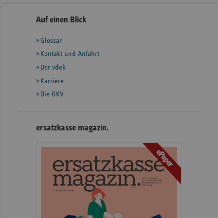
Seitennavigation
Seitenleiste
Auf einen Blick
mit
Glossar
weiteren
Informationen
Kontakt und Anfahrt
Der vdek
Karriere
Die GKV
ersatzkasse magazin.
ePaper