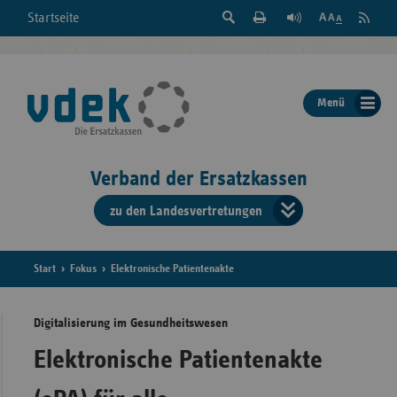
Suche
Seite
RSS
Startseite
Feed
einblenden
Drucken
abonni
Schrift
/
ausblenden
der
Menü
Seite
ändern
Verband der Ersatzkassen
zu den Landesvertretungen
Verband
der
Ersatzkass
Start
Fokus
Elektronische Patientenakte
vd
Digitalisierung im Gesundheitswesen
Bundes
Elektronische Patientenakte