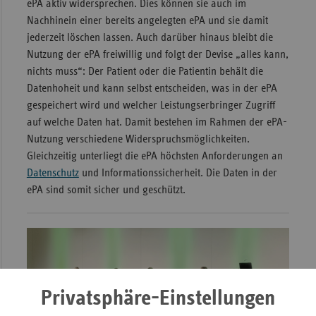
ePA aktiv widersprechen. Dies können sie auch im
Nachhinein einer bereits angelegten ePA und sie damit
jederzeit löschen lassen. Auch darüber hinaus bleibt die
Nutzung der ePA freiwillig und folgt der Devise „alles kann,
nichts muss“: Der Patient oder die Patientin behält die
Datenhoheit und kann selbst entscheiden, was in der ePA
gespeichert wird und welcher Leistungserbringer Zugriff
auf welche Daten hat. Damit bestehen im Rahmen der ePA-
Nutzung verschiedene Widerspruchsmöglichkeiten.
Gleichzeitig unterliegt die ePA höchsten Anforderungen an
Datenschutz
und Informationssicherheit. Die Daten in der
ePA sind somit sicher und geschützt.
Privatsphäre-Einstellungen