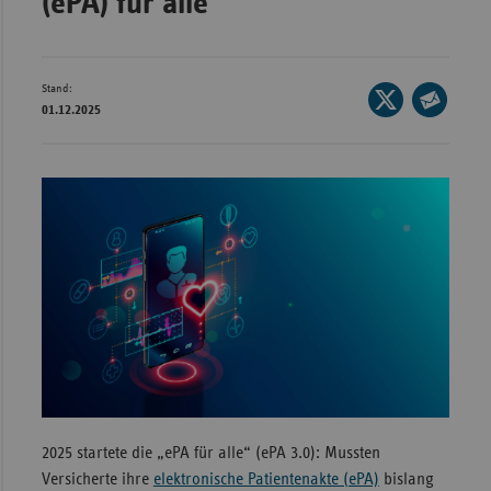
(ePA) für alle
Bad
Württe
Bayern
Stand:
Seite
Berlin
01.12.2025
auf
Seite
Breme
X
per
teilen
E-
Hambu
Mail
Hessen
teilen
Meckle
Vorpo
Nieder
Nordrh
Westfa
Rheinl
Pfal
2025 startete die „ePA für alle“ (ePA 3.0): Mussten
Versicherte ihre
elektronische Patientenakte (ePA)
bislang
Saarla