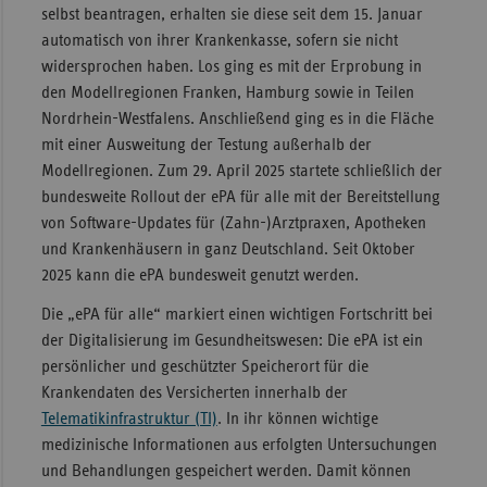
selbst beantragen, erhalten sie diese seit dem 15. Januar
Sachse
automatisch von ihrer Krankenkasse, sofern sie nicht
widersprochen haben. Los ging es mit der Erprobung in
Sachse
den Modellregionen Franken, Hamburg sowie in Teilen
Anhal
Nordrhein-Westfalens. Anschließend ging es in die Fläche
Schles
mit einer Ausweitung der Testung außerhalb der
Holst
Modellregionen. Zum 29. April 2025 startete schließlich der
Thürin
bundesweite Rollout der ePA für alle mit der Bereitstellung
von Software-Updates für (Zahn-)Arztpraxen, Apotheken
und Krankenhäusern in ganz Deutschland. Seit Oktober
2025 kann die ePA bundesweit genutzt werden.
Die „ePA für alle“ markiert einen wichtigen Fortschritt bei
der Digitalisierung im Gesundheitswesen: Die ePA ist ein
persönlicher und geschützter Speicherort für die
Krankendaten des Versicherten innerhalb der
Telematikinfrastruktur (TI)
. In ihr können wichtige
medizinische Informationen aus erfolgten Untersuchungen
und Behandlungen gespeichert werden. Damit können