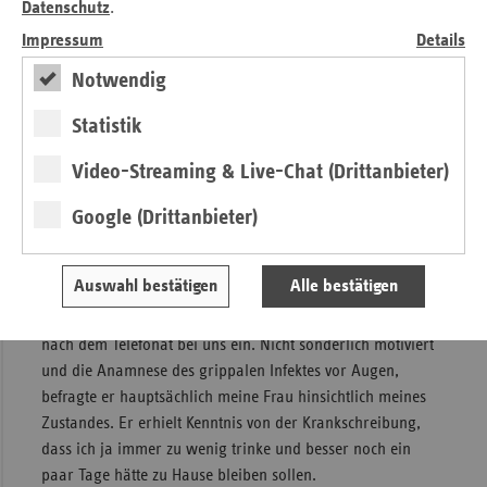
Datenschutz
.
Die diensthabende Praxis war eine Hausarztpraxis in einem
Impressum
Details
15 km entfernten Ort.
Notwendig
Den Vorschlag, mich in die Praxis zu bringen, verneinte
meine Frau mit dem Hinweis auf meinen kritischen
Statistik
Zustand. Ich selbst stellte bei mir fest, dass ich gar keinen
klaren Gedanken fassen konnte. Automatische Bewegungen
Video-Streaming & Live-Chat (Drittanbieter)
funktionierten nicht und mussten sozusagen richtig gedacht
Google (Drittanbieter)
werden, um sie auszuführen.
So krank wie niemals zuvor
Auswahl bestätigen
Alle bestätigen
So traf dann der niedergelassene Arzt etwa 45 Minuten
nach dem Telefonat bei uns ein. Nicht sonderlich motiviert
und die Anamnese des grippalen Infektes vor Augen,
befragte er hauptsächlich meine Frau hinsichtlich meines
Zustandes. Er erhielt Kenntnis von der Krankschreibung,
dass ich ja immer zu wenig trinke und besser noch ein
paar Tage hätte zu Hause bleiben sollen.