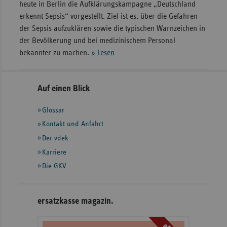
heute in Berlin die Aufklärungskampagne „Deutschland
erkennt Sepsis“ vorgestellt. Ziel ist es, über die Gefahren
der Sepsis aufzuklären sowie die typischen Warnzeichen in
der Bevölkerung und bei medizinischem Personal
bekannter zu machen.
» Lesen
Seitennavigation
Seitenleiste
Auf einen Blick
mit
Glossar
weiteren
Informationen
Kontakt und Anfahrt
Der vdek
Karriere
Die GKV
ersatzkasse magazin.