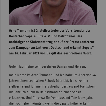
Sachse
Sachse
Anhal
Schles
Arne Trumann ist 2. stellvertretender Vorsitzender der
Holst
Deutschen Sepsis-Hilfe e. V. und Betroffener. Das
nachfolgende Statement trug er auf der Pressekonferenz
Thürin
zum Kampagnenstart von „Deutschland erkennt Sepsis“
am 16. Februar 2021 vor. Es gilt das gesprochene Wort.
Guten Tag meine sehr verehrten Damen und Herren,
mein Name ist Arne Trumann und ich habe im Alter von 44
Jahren einen septischen Schock überlebt. Ich sitze hier
stellvertretend für mehr als dreihunderttausend Menschen,
die jährlich allein in Deutschland an einer Sepsis
erkranken. Und für etwa fünfzehntausend Tote jedes Jahr,
die noch leben könnten, wenn die Sepsis früher erkannt