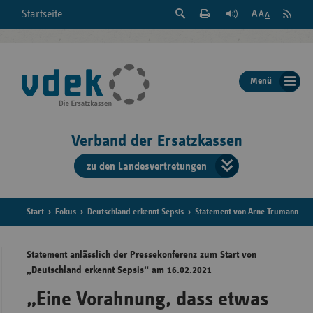
Suche
Seite
RSS
Startseite
Feed
einblenden
Drucken
abonni
Schrift
/
ausblenden
der
Menü
Seite
ändern
Verband der Ersatzkassen
zu den Landesvertretungen
Verband
der
Ersatzkass
Start
Fokus
Deutschland erkennt Sepsis
Statement von Arne Trumann
vd
Statement anlässlich der Pressekonferenz zum Start von
„Deutschland erkennt Sepsis“ am 16.02.2021
Bundes
„Eine Vorahnung, dass etwas