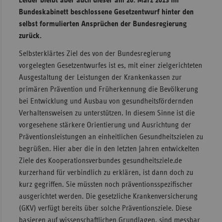
Bundeskabinett beschlossene Gesetzentwurf hinter den
Sachse
selbst formulierten Ansprüchen der Bundesregierung
Sachse
zurück.
Anhal
Selbsterklärtes Ziel des von der Bundesregierung
Schles
vorgelegten Gesetzentwurfes ist es, mit einer zielgerichteten
Holst
Ausgestaltung der Leistungen der Krankenkassen zur
Thürin
primären Prävention und Früherkennung die Bevölkerung
bei Entwicklung und Ausbau von gesundheitsfördernden
Verhaltensweisen zu unterstützen. In diesem Sinne ist die
vorgesehene stärkere Orientierung und Ausrichtung der
Präventionsleistungen an einheitlichen Gesundheitszielen zu
begrüßen. Hier aber die in den letzten Jahren entwickelten
Ziele des Kooperationsverbundes gesundheitsziele.de
kurzerhand für verbindlich zu erklären, ist dann doch zu
kurz gegriffen. Sie müssten noch präventionsspezifischer
ausgerichtet werden. Die gesetzliche Krankenversicherung
(GKV) verfügt bereits über solche Präventionsziele. Diese
basieren auf wissenschaftlichen Grundlagen, sind messbar