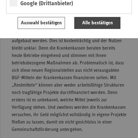
Google (Drittanbieter)
Quotierung – danach sind zwei Euro je Versicherten für
BGF-Maßnahmen zu verausgaben – nicht zu einer
Stärkung dieser Säule, da die Gestaltungsmöglichkeiten
Auswahl bestätigen
Alle bestätigen
der GKV eingeengt werden. Zudem soll eine neue,
zusätzliche Beratungsstruktur zur BGF auf regionaler Ebene
aufgebaut werden. Dies ist kostenträchtig und der Nutzen
bleibt unklar. Denn die Krankenkassen beraten bereits
heute Betriebe eingehend und stimmen mit ihnen
betriebsbezogene Maßnahmen ab. Problematisch ist, dass
sich diese neuen Regionalstellen aus nicht verausgabten
BGF-Mitteln der Krankenkassen finanzieren sollen. Mit
„Restmitteln“ können aber weder arbeitsfähige Strukturen
noch tragfähige Projekte durchfinanziert werden. Denn
erstens ist es unbekannt, welche Mittel jeweils zur
Verfügung stehen. Und zweitens werden die Krankenkassen
versuchen, ihr Geld möglichst vollständig in eigene Projekte
fließen zu lassen, damit sie nicht gesichtslos in einer
Gemeinschaftsförderung untergehen.