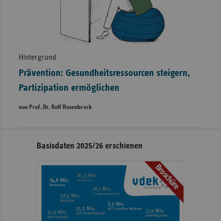
Hintergrund
Prävention: Gesundheitsressourcen steigern,
Partizipation ermöglichen
von Prof. Dr. Rolf Rosenbrock
Seitennavigation
Seitenleiste
Basisdaten 2025/26 erschienen
mit
Broschüre
weiteren
Informationen