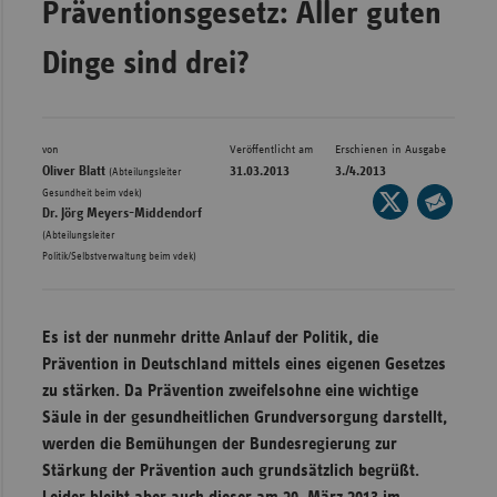
Präventionsgesetz: Aller guten
Bad
Württe
Dinge sind drei?
Bayern
Berlin
Breme
von
Veröffentlicht am
Erschienen in Ausgabe
Oliver Blatt
31.03.2013
3./4.2013
(Abteilungsleiter
Hambu
,
Gesundheit beim vdek)
Seite
Dr. Jörg Meyers-Middendorf
auf
Hessen
Seite
(Abteilungsleiter
X
per
Politik/Selbstverwaltung beim vdek)
Meckle
teilen
E-
Vorpo
Mail
Nieder
Es ist der nunmehr dritte Anlauf der Politik, die
teilen
Nordrh
Prävention in Deutschland mittels eines eigenen Gesetzes
Westfa
zu stärken. Da Prävention zweifelsohne eine wichtige
Säule in der gesundheitlichen Grundversorgung darstellt,
Rheinl
werden die Bemühungen der Bundesregierung zur
Pfal
Stärkung der Prävention auch grundsätzlich begrüßt.
Saarla
Leider bleibt aber auch dieser am 20. März 2013 im