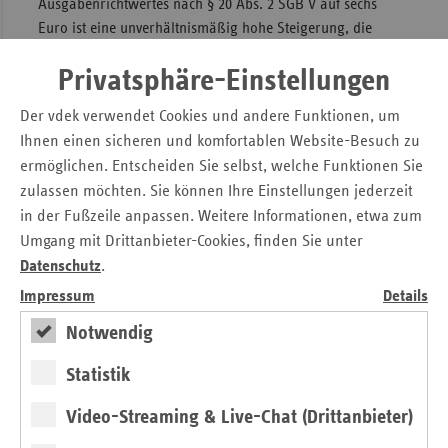
Ausgabenrichtwertes nach § 20 Abs. 2 SGB V auf sechs
Euro ist eine unverhältnismäßig hohe Steigerung, die
kurzfristig qualitätsgesichert nicht zu leisten ist. Eine
Privatsphäre-Einstellungen
Erhöhung des Richtwertes für die GKV erscheint im Übrigen
nur dann vertretbar, wenn auch die anderen relevanten
Der vdek verwendet Cookies und andere Funktionen, um
Akteure in der Prävention dazu verpflichtet werden, ihren
Ihnen einen sicheren und komfortablen Website-Besuch zu
Beitrag zu leisten. Das ist aber nicht der Fall.
ermöglichen. Entscheiden Sie selbst, welche Funktionen Sie
Im Gegenteil: Die Krankenkassen sollen aus ihren Mitteln
zulassen möchten. Sie können Ihre Einstellungen jederzeit
für die Prävention zusätzlich die Bundeszentrale für
in der Fußzeile anpassen. Weitere Informationen, etwa zum
gesundheitliche Aufklärung (BZgA) subventionieren. Schon
Umgang mit Drittanbieter-Cookies, finden Sie unter
2014 soll die dem BMG nachgeordnete Fachbehörde etwa
Datenschutz
.
35 Millionen Euro aus den Beitragsmitteln der GKV
Impressum
Details
erhalten. Dies ist nicht sachgerecht und zudem
verfassungsrechtlich höchst bedenklich. Die Finanzierung
Notwendig
bevölkerungsbezogener Informationsmaterialien und
Statistik
Aufklärungskampagnen hat aus Steuermitteln zu erfolgen.
Die betriebliche Gesundheitsförderung (BGF) ist eine
Video-Streaming & Live-Chat (Drittanbieter)
wichtige Präventionssäule. Allerdings führt die vorgesehene