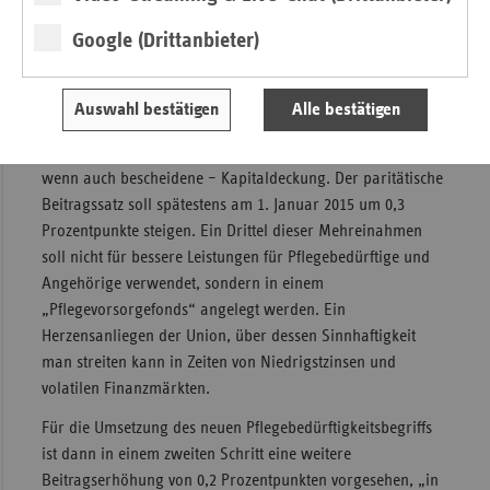
allerdings bei den Mehrheitsverhältnissen nach der
Bundestagswahl keine Überraschung ist.
Google (Drittanbieter)
Pflege: Kein großer Wurf
Auswahl bestätigen
Alle bestätigen
Diesen Mehrheitsverhältnissen ist auch eine Besonderheit
bei der Pflegeversicherung geschuldet: der Einstieg in die –
wenn auch bescheidene – Kapitaldeckung. Der paritätische
Beitragssatz soll spätestens am 1. Januar 2015 um 0,3
Prozentpunkte steigen. Ein Drittel dieser Mehreinahmen
soll nicht für bessere Leistungen für Pflegebedürftige und
Angehörige verwendet, sondern in einem
„Pflegevorsorgefonds“ angelegt werden. Ein
Herzensanliegen der Union, über dessen Sinnhaftigkeit
man streiten kann in Zeiten von Niedrigstzinsen und
volatilen Finanzmärkten.
Für die Umsetzung des neuen Pflegebedürftigkeitsbegriffs
ist dann in einem zweiten Schritt eine weitere
Beitragserhöhung von 0,2 Prozentpunkten vorgesehen, „in