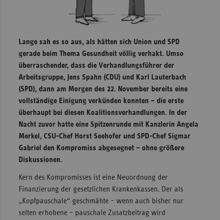
Sachse
Sachse
Lange sah es so aus, als hätten sich Union und SPD
Anhal
gerade beim Thema Gesundheit völlig verhakt. Umso
Schles
überraschender, dass die Verhandlungsführer der
Holst
Arbeitsgruppe, Jens Spahn (CDU) und Karl Lauterbach
Thürin
(SPD), dann am Morgen des 22. November bereits eine
vollständige Einigung verkünden konnten – die erste
überhaupt bei diesen Koalitionsverhandlungen. In der
Nacht zuvor hatte eine Spitzenrunde mit Kanzlerin Angela
Merkel, CSU-Chef Horst Seehofer und SPD-Chef Sigmar
Gabriel den Kompromiss abgesegnet – ohne größere
Diskussionen.
Kern des Kompromisses ist eine Neuordnung der
Finanzierung der gesetzlichen Krankenkassen. Der als
„Kopfpauschale“ geschmähte – wenn auch bisher nur
selten erhobene – pauschale Zusatzbeitrag wird