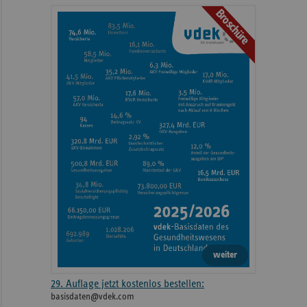
Broschüre
weiteren
Informationen
weiter
29. Auflage jetzt kostenlos bestellen:
basisdaten@vdek.com