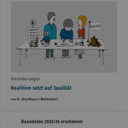
Vereinbarungen
Koalition setzt auf Qualität
von Dr. Jörg Meyers-Middendorf
Seitennavigation
Seitenleiste
Basisdaten 2025/26 erschienen
mit