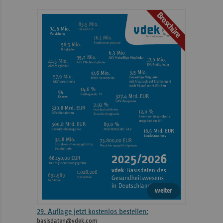
mit
Broschüre
weiteren
Informationen
weiter
29. Auflage jetzt kostenlos bestellen:
basisdaten@vdek.com