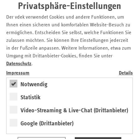
Nebenabsprachen der Koalitionäre deuten darauf hin, dass
Privatsphäre-Einstellungen
hier das letzte Wort noch nicht gesprochen ist. Sicher ist
allerdings schon jetzt, dass kein Versicherter einen höheren
Der vdek verwendet Cookies und andere Funktionen, um
Zusatzbeitrag zahlen muss, weil in seiner Kasse mehr
Ihnen einen sicheren und komfortablen Website-Besuch zu
einkommensschwache Mitglieder versichert sind. Dafür soll
ermöglichen. Entscheiden Sie selbst, welche Funktionen Sie
es einen vollständigen Einkommensausgleich geben, der
zulassen möchten. Sie können Ihre Einstellungen jederzeit
allerdings manipulationssicher gestaltet werden muss.
in der Fußzeile anpassen. Weitere Informationen, etwa zum
Umgang mit Drittanbieter-Cookies, finden Sie unter
Mit dieser neuen Finanzarchitektur kann auch wieder ein
Datenschutz
.
vernünftiger Preiswettbewerb zwischen den Krankenkassen
initiiert werden. Der pauschale Zusatzbeitrag hat für das
Impressum
Details
wettbewerbliche Handeln der Kassen die falschen Anreize
Notwendig
gesetzt. Die Vermeidung eines Zusatzbeitrages galt als
oberste Maxime und behinderte den Einsatz von
Statistik
(Investitions-)Mitteln. Der Wettbewerb um Qualität kann
jetzt stärker das Handeln der Kassen prägen.
Video-Streaming & Live-Chat (Drittanbieter)
Google (Drittanbieter)
Qualität als wichtiges Kriterium
Besonderes Augenmerk widmen die Koalitionäre der