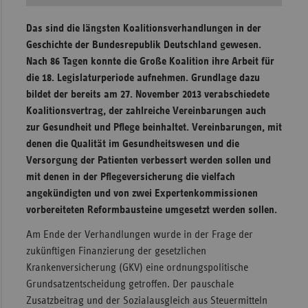
Sachse
Das sind die längsten Koalitionsverhandlungen in der
Sachse
Geschichte der Bundesrepublik Deutschland gewesen.
Anhal
Nach 86 Tagen konnte die Große Koalition ihre Arbeit für
die 18. Legislaturperiode aufnehmen. Grundlage dazu
Schles
bildet der bereits am 27. November 2013 verabschiedete
Holst
Koalitionsvertrag, der zahlreiche Vereinbarungen auch
Thürin
zur Gesundheit und Pflege beinhaltet. Vereinbarungen, mit
denen die Qualität im Gesundheitswesen und die
Versorgung der Patienten verbessert werden sollen und
mit denen in der Pflegeversicherung die vielfach
angekündigten und von zwei Expertenkommissionen
vorbereiteten Reformbausteine umgesetzt werden sollen.
Am Ende der Verhandlungen wurde in der Frage der
zukünftigen Finanzierung der gesetzlichen
Krankenversicherung (GKV) eine ordnungspolitische
Grundsatzentscheidung getroffen. Der pauschale
Zusatzbeitrag und der Sozialausgleich aus Steuermitteln