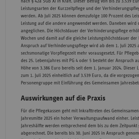
nach § 42a SGB XI in Kraft. Dieser Betrag von bis zu 3.539 Eu
Leistungsarten der Kurzzeitpflege und der Verhinderungspfleg
werden. Ab Juli 2025 können demzufolge 100 Prozent des Le
Leistung auf die andere angewendet werden. Daneben wird d
angeglichen. Die Höchstdauer der Verhinderungspflege erhöht
Wochen und damit auf die gleiche Leistungshöchstdauer der K
Anspruch auf Verhinderungspflege wird ab dem 1. Juli 2025
sechsmonatige Vorpflegezeit mehr vorausgesetzt. Für Pflegeb
des 25. Lebensjahres mit PG 4 oder 5 besteht der Anspruch a
Höhe von 3.386 Euro bereits seit dem 1. Januar 2024. Dieser 
zum 1. Juli 2025 einheitlich auf 3.539 Euro, da die vorgezog
Personengruppe mit Einführung des Gemeinsamen Jahresbetra
Auswirkungen auf die Praxis
Für die Pflegekassen geht mit Inkrafttreten des Gemeinsamen
Jahresmitte 2025 ein hoher Verwaltungsaufwand einher. Leis
Jahreshälfte werden entsprechend dem bis zu dem Zeitpunkt 
abgerechnet. Die bereits bis 30. Juni 2025 in Anspruch ge