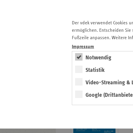
Krankenhauslandschaft
5. Ausgabe 2025: Zukunft
der Gesundheitskompetenz
Der vdek verwendet Cookies u
ermöglichen. Entscheiden Sie s
Archiv
Fußzeile anpassen. Weitere In
Jahresverzeichnisse
Impressum
Impressum Magazin
Notwendig
Statistik
Seitenleiste
Basisdaten 2025/26
Video-Streaming & L
mit
erschienen
weiteren
Google (Drittanbiete
Broschüre
Informationen