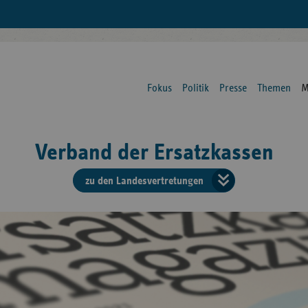
Fokus
Politik
Presse
Themen
M
Verband der Ersatzkassen
zu den Landesvertretungen
Verban
der
Ersatzk
vd
Bundes