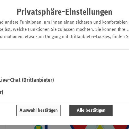
Pfal
Pflegeunterstützungs- und -entlastungsgesetzes (PUEG) am 
Privatsphäre-Einstellungen
wurde. Das Ergebnis ist die Zusammenführung der Leistun
Saarla
Verhinderungspflege und der Kurzzeitpflege. Zukünftig steh
nd andere Funktionen, um Ihnen einen sicheren und komfortablen
Sachse
Kalenderjahres ein Gesamtbetrag von bis zu 3.539 Euro zur
elbst, welche Funktionen Sie zulassen möchten. Sie können Ihre Ei
Sachse
pflegebedürftigen Personen ab Pflegegrad (PG) 2 flexibel fü
formationen, etwa zum Umgang mit Drittanbieter-Cookies, finden S
Anhal
eingesetzt werden kann.
Schles
Holst
Thürin
ive-Chat (Drittanbieter)
r)
Auswahl bestätigen
Alle bestätigen