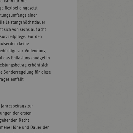
ro kann für die
e flexibel eingesetzt
istungsumfangs einer
ie Leistungshöchstdauer
 sich von sechs auf acht
urzzeitpflege. Für den
 außerdem keine
edürftige vor Vollendung
uf das Entlastungsbudget in
Leistungsbetrag erhöht sich
ene Sonderregelung für diese
ges entfällt.
 Jahresbetrags zur
tungen der ersten
geltenden Recht
nommene Höhe und Dauer der