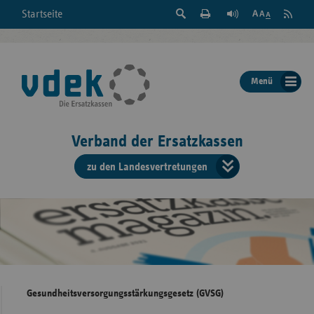
Suche
Seite
RSS
Startseite
Feed
einblenden
Drucken
abonni
Schrift
/
ausblenden
der
Menü
Seite
ändern
Verband der Ersatzkassen
zu den Landesvertretungen
Verband
der
Ersatzkass
vd
Bundes
Gesundheitsversorgungsstärkungsgesetz (GVSG)