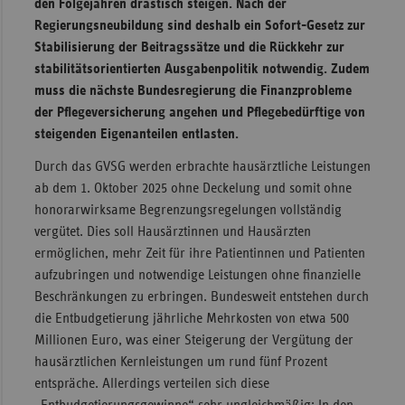
den Folgejahren drastisch steigen. Nach der
Regierungsneubildung sind deshalb ein Sofort-Gesetz zur
Sachse
Stabilisierung der Beitragssätze und die Rückkehr zur
Sachse
stabilitätsorientierten Ausgabenpolitik notwendig. Zudem
Anhal
muss die nächste Bundesregierung die Finanzprobleme
Schles
der Pflegeversicherung angehen und Pflegebedürftige von
Holst
steigenden Eigenanteilen entlasten.
Thürin
Durch das GVSG werden erbrachte hausärztliche Leistungen
ab dem 1. Oktober 2025 ohne Deckelung und somit ohne
honorarwirksame Begrenzungsregelungen vollständig
vergütet. Dies soll Hausärztinnen und Hausärzten
ermöglichen, mehr Zeit für ihre Patientinnen und Patienten
aufzubringen und notwendige Leistungen ohne finanzielle
Beschränkungen zu erbringen. Bundesweit entstehen durch
die Entbudgetierung jährliche Mehrkosten von etwa 500
Millionen Euro, was einer Steigerung der Vergütung der
hausärztlichen Kernleistungen um rund fünf Prozent
entspräche. Allerdings verteilen sich diese
„Entbudgetierungsgewinne“ sehr ungleichmäßig: In den