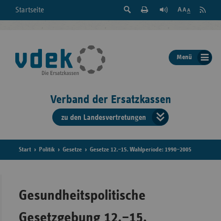
Suche
Seite
RSS
Startseite
Feed
einblenden
Drucken
abonni
Schrift
/
ausblenden
der
Menü
Seite
ändern
Verband der Ersatzkassen
zu den Landesvertretungen
Verband
der
Ersatzkass
Start
Politik
Gesetze
Gesetze 12.–15. Wahlperiode: 1990–2005
vd
Bundes
Gesundheitspolitische
Gesetzgebung 12.–15.