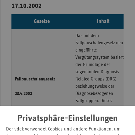
17.10.2002
Gesetze
Inhalt
Das mit dem
Fallpauschalengesetz neu
eingeführte
Vergütungssystem basiert auf
der Grundlage der
sogenannten Diagnosis
Fallpauschalengesetz
Related Groups (DRG)
beziehungsweise der
23.4.2002
Diagnosebezogenen
Fallgruppen. Dieses
Vergütungssystem ersetzt die
bisherige
Privatsphäre-Einstellungen
Bundespflegesatzverordnung.
Der vdek verwendet Cookies und andere Funktionen, um
Es sieht eine