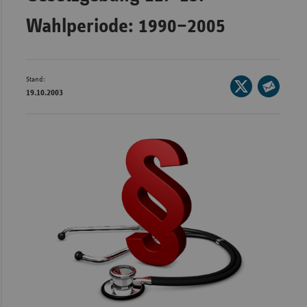
Bad
Württe
Wahlperiode: 1990–2005
Bayern
Berlin
Stand:
Seite
Breme
19.10.2003
auf
Seite
Hambu
X
per
teilen
Hessen
E-
Mail
Meckle
teilen
Vorpo
Nieder
Nordrh
Westfa
Rheinl
Pfal
Saarla