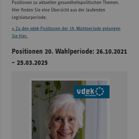
Positionen zu aktuellen gesundheitspolitischen Themen.
Sachse
Hier finden Sie eine Übersicht aus der laufenden
Legislaturperiode.
Sachse
Anhal
» Zu den vdek-Positionen der 19. Wahlperiode gelangen
Sie hier.
Schles
Holst
Positionen 20. Wahlperiode: 26.10.2021
Thürin
- 25.03.2025