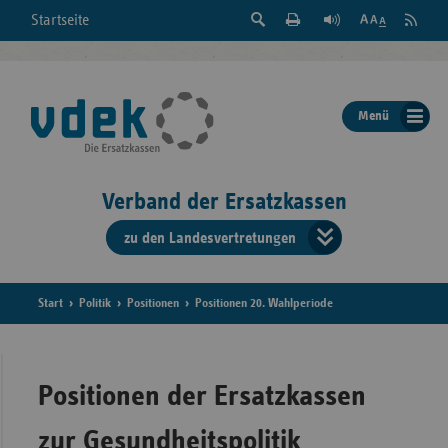
Suche
Seite
RSS
Startseite
Feed
einblenden
Drucken
abonni
Schrift
/
ausblenden
der
Menü
Seite
ändern
Verband der Ersatzkassen
zu den Landesvertretungen
Verband
der
Ersatzkass
Start
Politik
Positionen
Positionen 20. Wahlperiode
vd
Bundes
Positionen der Ersatzkassen
zur Gesundheitspolitik