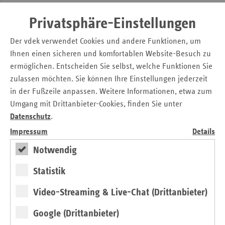
Fotowettbewerb "WAS KANN
Privatsphäre-Einstellungen
SELBSTHILFE?"
Der vdek verwendet Cookies und andere Funktionen, um
Ihnen einen sicheren und komfortablen Website-Besuch zu
ermöglichen. Entscheiden Sie selbst, welche Funktionen Sie
zulassen möchten. Sie können Ihre Einstellungen jederzeit
in der Fußzeile anpassen. Weitere Informationen, etwa zum
Umgang mit Drittanbieter-Cookies, finden Sie unter
vorheriges
nächs
Datenschutz
.
Element
Elem
Impressum
Details
Notwendig
Statistik
Fotoserie "Lebensfreude"
Fotose
Video-Streaming & Live-Chat (Drittanbieter)
Seitennavigation
Seitenleiste
Auf einen Blick
Google (Drittanbieter)
mit
Glossar
weiteren