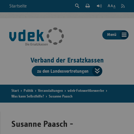
Suche
Seite
RSS
Startseite
Feed
einblenden
Drucken
abonni
Schrift
/
ausblenden
der
Menü
Seite
ändern
Verband der Ersatzkassen
zu den Landesvertretungen
Verband
der
Ersatzkass
Start
Politik
Veranstaltungen
vdek-Fotowettbewerbe
Was kann Selbsthilfe?
Susanne Paasch
vd
Bundes
Susanne Paasch -