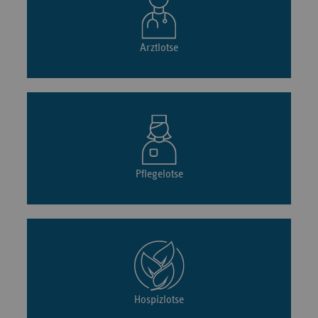
Arztlotse
Pflegelotse
Hospizlotse