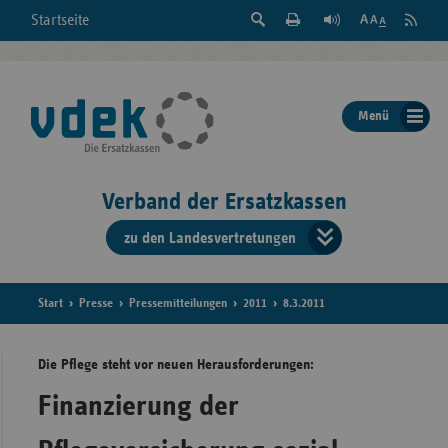
Suche
Seite
RSS
Startseite
Feed
einblenden
Drucken
abonni
Schrift
/
ausblenden
der
Menü
Seite
ändern
Verband der Ersatzkassen
zu den Landesvertretungen
Verband
der
Ersatzkass
Start
Presse
Pressemitteilungen
2011
8.3.2011
vd
Die Pflege steht vor neuen Herausforderungen:
Bundes
Finanzierung der