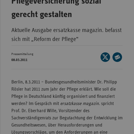
Pflegeversicherung sozial
Bad
Württe
gerecht gestalten
Bayern
Berlin
Aktuelle Ausgabe ersatzkasse magazin. befasst
sich mit „Reform der Pflege“
Breme
Hambu
Pressemitteilung
Seite
Hessen
08.03.2011
auf
Seite
X
Meckle
per
teilen
Vorpo
E-
Berlin, 8.3.2011 – Bundesgesundheitsminister Dr. Philipp
Mail
Nieder
Rösler hat 2011 zum Jahr der Pflege erklärt. Wie soll die
teilen
Pflege in Deutschland künftig organisiert und finanziert
Nordrh
werden? Im Gespräch mit
ersatzkasse magazin.
spricht
Westfa
Prof. Dr. Eberhard Wille, Vorsitzender des
Rheinl
Sachverständigenrats zur Begutachtung der Entwicklung im
Pfal
Gesundheitswesen, über Herausforderungen und
Lösungsvorschläge, um den Anforderungen an eine
Saarla