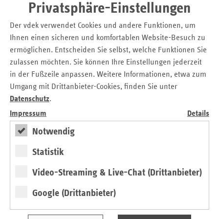
Kontakt
Privatsphäre-Einstellungen
Michaela Gottfried
Der vdek verwendet Cookies und andere Funktionen, um
Askanischer Platz 1
Ihnen einen sicheren und komfortablen Website-Besuch zu
10963 Berlin
ermöglichen. Entscheiden Sie selbst, welche Funktionen Sie
zulassen möchten. Sie können Ihre Einstellungen jederzeit
Tel.: 0 30 / 2 69 31 – 12 00
in der Fußzeile anpassen. Weitere Informationen, etwa zum
Fax: 0 30 / 2 69 31 – 29 15
Umgang mit Drittanbieter-Cookies, finden Sie unter
E-Mail:
presse@vdek.com
Datenschutz
.
Impressum
Details
Seitennavigation
Seitenleiste
Auf einen Blick
Notwendig
mit
Glossar
weiteren
Statistik
Informationen
Kontakt und Anfahrt
Der vdek
Video-Streaming & Live-Chat (Drittanbieter)
Karriere
Google (Drittanbieter)
Die GKV