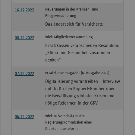
Sachse
Neuerungen in der Kranken- und
16.12.2022
Pflegeversicherung
Sachse
Das ändert sich für Versicherte
Anhal
Schles
vdek-Mitgliederversammlung
08.12.2022
Holst
Ersatzkassen verabschieden Resolution:
„Klima und Gesundheit zusammen
Thürin
denken“
ersatzkasse magazin. (6. Ausgabe 2022)
07.12.2022
Digitalisierung vorantreiben – Interview
mit Dr. Kirsten Kappert-Gonther über
die Bewältigung globaler Krisen und
nötige Reformen in der GKV
vdek zu Vorschlägen der
06.12.2022
Regierungskommission einer
Krankenhausreform