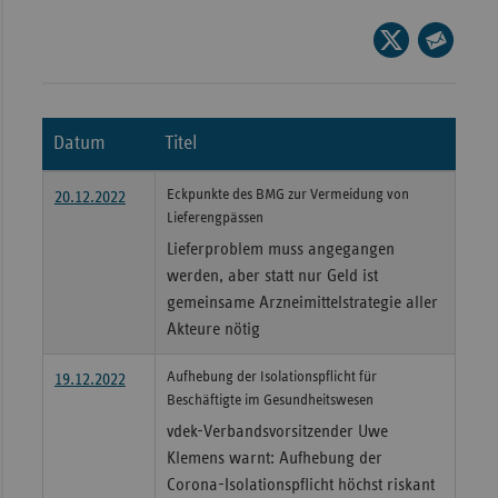
Bad
Württe
Seite
auf
Seite
Bayern
X
per
Berlin
teilen
E-
Datum
Titel
Breme
Mail
teilen
Hambu
Eckpunkte des BMG zur Vermeidung von
20.12.2022
Lieferengpässen
Hessen
Lieferproblem muss angegangen
Meckle
werden, aber statt nur Geld ist
Vorpo
gemeinsame Arzneimittelstrategie aller
Nieder
Akteure nötig
Nordrh
Aufhebung der Isolationspflicht für
19.12.2022
Westfa
Beschäftigte im Gesundheitswesen
Rheinl
vdek-Verbandsvorsitzender Uwe
Pfal
Klemens warnt: Aufhebung der
Corona-Isolationspflicht höchst riskant
Saarla