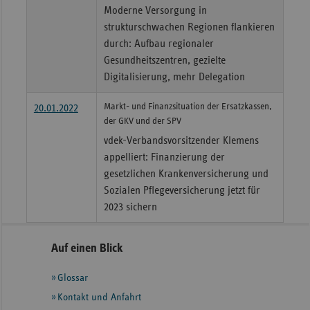
Moderne Versorgung in
strukturschwachen Regionen flankieren
durch: Aufbau regionaler
Gesundheitszentren, gezielte
Digitalisierung, mehr Delegation
Markt- und Finanzsituation der Ersatzkassen,
20.01.2022
der GKV und der SPV
vdek-Verbandsvorsitzender Klemens
appelliert: Finanzierung der
gesetzlichen Krankenversicherung und
Sozialen Pflegeversicherung jetzt für
2023 sichern
Seitennavigation
Seitenleiste
Auf einen Blick
mit
Glossar
weiteren
Informationen
Kontakt und Anfahrt