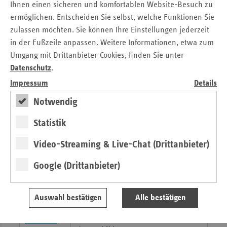
Bundestag
Ihnen einen sicheren und komfortablen Website-Besuch zu
ermöglichen. Entscheiden Sie selbst, welche Funktionen Sie
Krankenkassenverbände appellieren:
Letzte Chance für faire Ausgestaltung
zulassen möchten. Sie können Ihre Einstellungen jederzeit
des GKV-Finanzstabilisierungsgesetzes
in der Fußzeile anpassen. Weitere Informationen, etwa zum
nutzen
Umgang mit Drittanbieter-Cookies, finden Sie unter
Datenschutz
.
Durchschnittlicher Zusatzbeitragssatz
13.10.2022
Impressum
Details
vdek sieht GKV-
Notwendig
Schätzerkreisempfehlung für 2023 mit
Sorge: „Entwarnung ist das falsche
Statistik
Signal“
Video-Streaming & Live-Chat (Drittanbieter)
vdek-Zukunftsforum: „Stärkung der
28.09.2022
Gesundheitskompetenz in den Fokus nehmen“
Google (Drittanbieter)
vdek-Zukunftspreis 2022: vdek prämiert
vier Projekte zur Stärkung der
(digitalen) Gesundheitskompetenz
Auswahl bestätigen
Alle bestätigen
Gesundheitsausschuss berät GKV-
28.09.2022