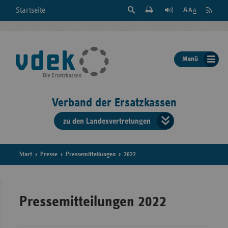
Suche
Seite
RSS
Startseite
Feed
einblenden
Drucken
abonni
Schrift
/
ausblenden
der
Menü
Seite
ändern
Verband der Ersatzkassen
zu den Landesvertretungen
Verband
der
Ersatzkass
Start
Presse
Pressemitteilungen
2022
vd
Bundes
Pressemitteilungen 2022