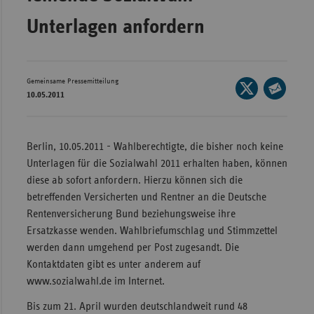
Bad
Württe
Unterlagen anfordern
Bayern
Berlin
Gemeinsame Pressemitteilung
Seite
Breme
10.05.2011
auf
Seite
Hambu
X
per
teilen
Hessen
E-
Berlin, 10.05.2011 - Wahlberechtigte, die bisher noch keine
Mail
Unter­lagen für die Sozialwahl 2011 erhalten haben, können
Meckle
teilen
diese ab sofort anfordern. Hierzu können sich die
Vorpo
betreffenden Versicherten und Rentner an die Deutsche
Nieder
Rentenversicherung Bund beziehungsweise ihre
Nordrh
Ersatzkasse wenden. Wahlbriefumschlag und Stimmzettel
Westfa
werden dann umgehend per Post zugesandt. Die
Kontaktdaten gibt es unter anderem auf
Rheinl
www.sozialwahl.de im Internet.
Pfal
Bis zum 21. April wurden deutschlandweit rund 48
Saarla