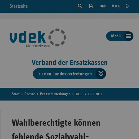
Suche
Seite
RSS
Startseite
Feed
einblenden
Drucken
abonni
Schrift
/
ausblenden
der
Menü
Seite
ändern
Verband der Ersatzkassen
zu den Landesvertretungen
Verband
der
Ersatzkass
Start
Presse
Pressemitteilungen
2011
10.5.2011
vd
Bundes
Wahlberechtigte können
fehlende Sozialwahl-