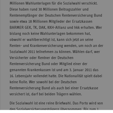
Millionen Wahl­unterlagen für die Sozialwahl verschickt.
Sachse
Diese haben rund 30 Millionen Beitragszahler und
Rentenempfänger der Deutschen Renten­versicherung Bund
Sachse
sowie etwa 18 Millionen Mitglieder der Ersatzkassen
Anhal
BARMER GEK, TK, DAK, KKH-Allianz und hkk erhalten. Wer
Schles
bislang noch keine Wahlunterlagen bekommen hat,
Holst
obwohl er wahlberechtigt ist, kann sich jetzt an seine
Thürin
Renten- und Kranken­versicherung wenden, um noch an der
Sozialwahl 2011 teilnehmen zu können. Wählen darf, wer
Versicherter oder Rentner der Deutschen
Rentenversicherung Bund oder Mitglied einer der
genannten Krankenkassen ist und am 3. Januar 2011 das
16. Lebensjahr vollendet hatte. Die Nationalität spielt dabei
keine Rolle. Wer sowohl bei der Deutschen
Rentenversicherung Bund als auch bei einer Ersatzkasse
versichert ist, darf bei beiden Trägern wählen.
Die Sozialwahl ist eine reine Briefwahl. Das Porto wird von
den Sozialversicherungsträgern übernommen. Bis zum 1.