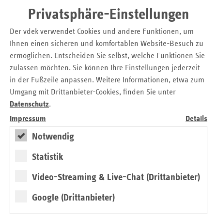
Juni 2011 muss der ausgefüllte Stimmzettel bei den Trägern
Privatsphäre-Einstellungen
angekommen sein. Aktuelle Informationen zur Sozialwahl
finden sich auch auf
www.facebook.com/sozialwahl2011
Der vdek verwendet Cookies und andere Funktionen, um
und
www.twitter.com/sozialwahl_2011
.
Ihnen einen sicheren und komfortablen Website-Besuch zu
ermöglichen. Entscheiden Sie selbst, welche Funktionen Sie
zulassen möchten. Sie können Ihre Einstellungen jederzeit
Kontakt
in der Fußzeile anpassen. Weitere Informationen, etwa zum
Infobüro Sozialwahl 2011
Umgang mit Drittanbieter-Cookies, finden Sie unter
Datenschutz
.
Telefon: 030 24086-616
Impressum
Details
E-Mail: info@sozialwahl.de
Notwendig
Seitennavigation
Seitenleiste
Auf einen Blick
Statistik
mit
Glossar
weiteren
Video-Streaming & Live-Chat (Drittanbieter)
Informationen
Kontakt und Anfahrt
Google (Drittanbieter)
Der vdek
Karriere