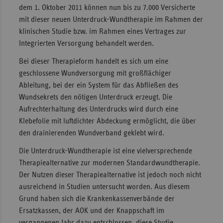
dem 1. Oktober 2011 können nun bis zu 7.000 Versicherte
Sachse
mit dieser neuen Unterdruck-Wundtherapie im Rahmen der
Sachse
klinischen Studie bzw. im Rahmen eines Vertrages zur
Anhal
Integrierten Versorgung behandelt werden.
Schles
Bei dieser Therapieform handelt es sich um eine
Holst
geschlossene Wundversorgung mit großflächiger
Ableitung, bei der ein System für das Abfließen des
Thürin
Wundsekrets den nötigen Unterdruck erzeugt. Die
Aufrechterhaltung des Unterdrucks wird durch eine
Klebefolie mit luftdichter Abdeckung ermöglicht, die über
den drainierenden Wundverband geklebt wird.
Die Unterdruck-Wundtherapie ist eine vielversprechende
Therapiealternative zur modernen Standardwundtherapie.
Der Nutzen dieser Therapiealternative ist jedoch noch nicht
ausreichend in Studien untersucht worden. Aus diesem
Grund haben sich die Krankenkassenverbände der
Ersatzkassen, der AOK und der Knappschaft im
vergangenen Jahr dazu entschlossen, diese Studie