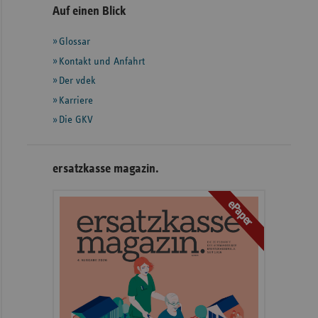
Seitennavigation
Seitenleiste
Auf einen Blick
mit
Glossar
weiteren
Informationen
Kontakt und Anfahrt
Der vdek
Karriere
Die GKV
ersatzkasse magazin.
ePaper