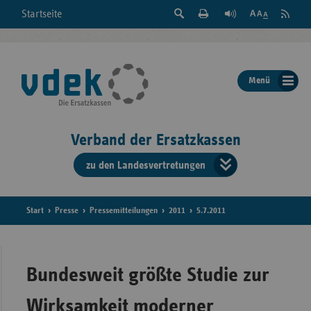
Suche
Seite
RSS
Startseite
Feed
einblenden
Drucken
abonni
Schrift
/
ausblenden
der
Menü
Seite
ändern
Verband der Ersatzkassen
zu den Landesvertretungen
Verband
der
Ersatzkass
Start
Presse
Pressemitteilungen
2011
5.7.2011
vd
Bundes
Bundesweit größte Studie zur
Wirksamkeit moderner