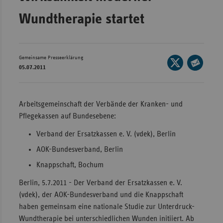
Bad
Württe
Wundtherapie startet
Bayern
Berlin
Gemeinsame Presseerklärung
Seite
Breme
05.07.2011
auf
Seite
Hambu
X
per
teilen
Hessen
E-
Arbeitsgemeinschaft der Verbände der Kranken- und
Mail
Pflegekassen auf Bundesebene:
Meckle
teilen
Vorpo
Verband der Ersatzkassen e. V. (vdek), Berlin
Nieder
AOK-Bundesverband, Berlin
Nordrh
Knappschaft, Bochum
Westfa
Berlin, 5.7.2011 - Der Verband der Ersatzkassen e. V.
Rheinl
(vdek), der AOK-Bundesverband und die Knappschaft
Pfal
haben gemeinsam eine nationale Studie zur Unterdruck-
Wundtherapie bei unterschiedlichen Wunden initiiert. Ab
Saarla