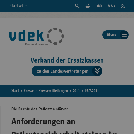
Suche
Seite
RSS
Startseite
Feed
einblenden
Drucken
abonni
Schrift
/
ausblenden
der
Menü
Seite
ändern
Verband der Ersatzkassen
zu den Landesvertretungen
Verband
der
Ersatzkass
Start
Presse
Pressemitteilungen
2011
15.7.2011
vd
Die Rechte des Patienten stärken
Bundes
Anforderungen an