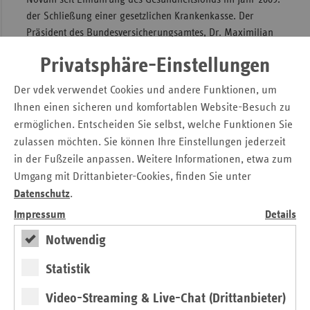
der Schließung einer gesetzlichen Krankenkasse. Der
Präsident des Bundesversicherungsamtes, Dr. Maximilian
Gaßner, spricht im Interview über die Hintergründe der
Privatsphäre-Einstellungen
Schließung, die Fusionsprozesse innerhalb der
Kassenlandschaft sowie über die Finanzierung der
Der vdek verwendet Cookies und andere Funktionen, um
gesetzlichen Krankenversicherung (GKV) insgesamt.
Ihnen einen sicheren und komfortablen Website-Besuch zu
Im Fokus steht außerdem das GKV-
ermöglichen. Entscheiden Sie selbst, welche Funktionen Sie
Versorgungsstrukturgesetz, mit dem die schwarz-gelbe
zulassen möchten. Sie können Ihre Einstellungen jederzeit
Koalition eine bessere ärztliche Versorgung auf den Weg
in der Fußzeile anpassen. Weitere Informationen, etwa zum
bringen will. Aus Sicht der Ersatzkassen lässt der
Umgang mit Drittanbieter-Cookies, finden Sie unter
entsprechende Referentenentwurf trotz guter Ansätze
Datenschutz
.
dringend erforderliche Antworten auf die bestehenden
Impressum
Details
Überversorgungsprobleme vermissen. Hier muss unbedingt
Notwendig
nachgesteuert werden.
Statistik
Kontakt
Video-Streaming & Live-Chat (Drittanbieter)