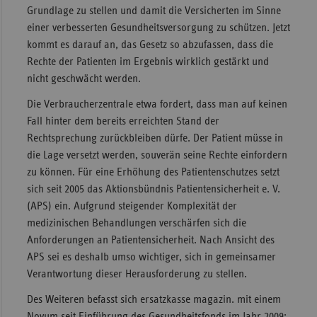
Grundlage zu stellen und damit die Versicherten im Sinne
Sachse
einer verbesserten Gesundheitsversorgung zu schützen. Jetzt
Sachse
kommt es darauf an, das Gesetz so abzufassen, dass die
Anhal
Rechte der Patienten im Ergebnis wirklich gestärkt und
nicht geschwächt werden.
Schles
Holst
Die Verbraucherzentrale etwa fordert, dass man auf keinen
Fall hinter dem bereits erreichten Stand der
Thürin
Rechtsprechung zurückbleiben dürfe. Der Patient müsse in
die Lage versetzt werden, souverän seine Rechte einfordern
zu können. Für eine Erhöhung des Patientenschutzes setzt
sich seit 2005 das Aktionsbündnis Patientensicherheit e. V.
(APS) ein. Aufgrund steigender Komplexität der
medizinischen Behandlungen verschärfen sich die
Anforderungen an Patientensicherheit. Nach Ansicht des
APS sei es deshalb umso wichtiger, sich in gemeinsamer
Verantwortung dieser Herausforderung zu stellen.
Des Weiteren befasst sich ersatzkasse magazin. mit einem
Novum seit Einführung des Gesundheitsfonds im Jahr 2009: