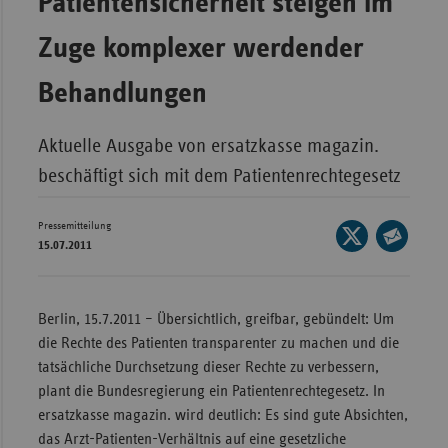
Patientensicherheit steigen im
Bad
Württe
Zuge komplexer werdender
Bayern
Behandlungen
Berlin
Breme
Aktuelle Ausgabe von ersatzkasse magazin.
Hambu
beschäftigt sich mit dem Patientenrechtegesetz
Hessen
Pressemitteilung
Seite
Meckle
15.07.2011
auf
Vorpo
Seite
X
per
Nieder
teilen
E-
Berlin, 15.7.2011 – Übersichtlich, greifbar, gebündelt: Um
Nordrh
Mail
die Rechte des Patienten transparenter zu machen und die
Westfa
teilen
tatsächliche Durchsetzung dieser Rechte zu verbessern,
Rheinl
plant die Bundesregierung ein Patientenrechtegesetz. In
Pfal
ersatzkasse magazin. wird deutlich: Es sind gute Absichten,
das Arzt-Patienten-Verhältnis auf eine gesetzliche
Saarla