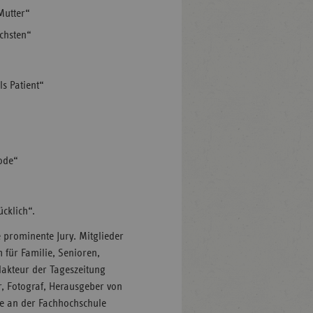
Mutter“
ächsten“
ls Patient“
Tode“
ücklich“.
 prominente Jury. Mitglieder
 für Familie, Senioren,
akteur der Tageszeitung
 Fotograf, Herausgeber von
fie an der Fachhochschule