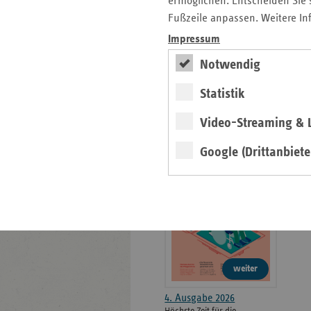
ermöglichen. Entscheiden Sie s
weiteren
Fußzeile anpassen. Weitere In
Informationen
Kontakt und Anfahrt
Der vdek
Impressum
Karriere
Notwendig
Die GKV
Statistik
Video-Streaming & L
ersatzkasse magazin.
Google (Drittanbiete
ePaper
weiter
4. Ausgabe 2026