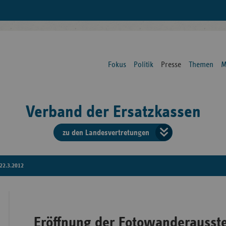
Fokus
Politik
Presse
Themen
M
Verband der Ersatzkassen
zu den Landesvertretungen
Verban
der
22.3.2012
Ersatzk
vd
Eröffnung der Fotowanderausst
Bundes