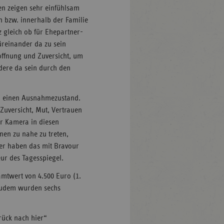
en zeigen sehr einfühlsam
n bzw. innerhalb der Familie
nz gleich ob für Ehepartner-
Füreinander da zu sein
Hoffnung und Zuversicht, um
dere da sein durch den
 in einen Ausnahmezustand.
Zuversicht, Mut, Vertrauen
er Kamera in diesen
en zu nahe zu treten,
ger haben das mit Bravour
ur des Tagesspiegel.
amtwert von 4.500 Euro (1.
. Zudem wurden sechs
urück nach hier“