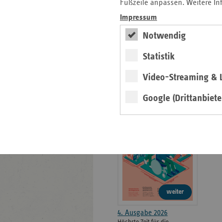
weiteren
Fußzeile anpassen. Weitere In
Informationen
Kontakt und Anfahrt
Impressum
Der vdek
Notwendig
Karriere
Die GKV
Statistik
Video-Streaming & L
ersatzkasse magazin.
Google (Drittanbiete
ePaper
weiter
4. Ausgabe 2026