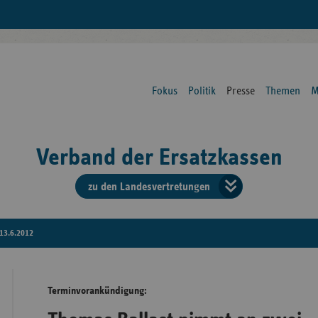
Fokus
Politik
Presse
Themen
M
Verband der Ersatzkassen
zu den Landesvertretungen
Verban
der
13.6.2012
Ersatzk
Terminvorankündigung:
vd
Bundes