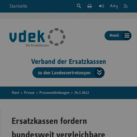
Suche
Seite
RSS
Startseite
Feed
einblenden
Drucken
abonni
Schrift
/
ausblenden
der
Menü
Seite
ändern
Verband der Ersatzkassen
zu den Landesvertretungen
Verband
der
Ersatzkass
Start
Presse
Pressemitteilungen
24.7.2012
vd
Bundes
Ersatzkassen fordern
bundesweit vergleichbare