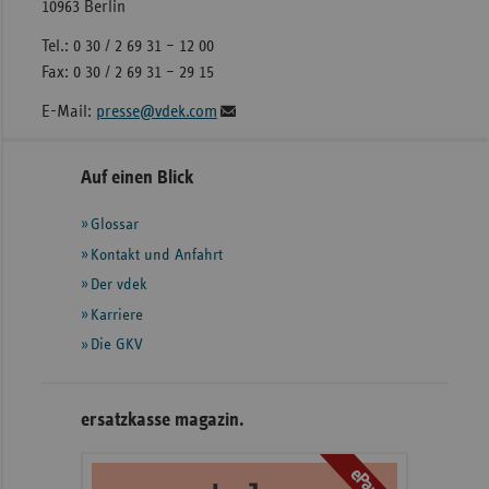
10963 Berlin
Tel.: 0 30 / 2 69 31 – 12 00
Fax: 0 30 / 2 69 31 – 29 15
E-Mail:
presse@vdek.com
Seitennavigation
Seitenleiste
Auf einen Blick
mit
Glossar
weiteren
Informationen
Kontakt und Anfahrt
Der vdek
Karriere
Die GKV
ersatzkasse magazin.
ePaper