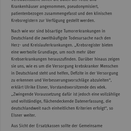
Krankenhäuser angenommen, pseudonymisiert,
Sachse
patientenbezogen zusammengefasst und den klinischen
Sachse
Krebsregistern zur Verfügung gestellt werden.
Anhal
Nach wie vor sind bösartige Tumorerkrankungen in
Schles
Deutschland die zweithäufigste Todesursache nach den
Holst
Herz- und Kreislauferkrankungen. „Krebsregister bieten
eine wertvolle Grundlage, um noch mehr über
Thürin
Krebserkrankungen herauszufinden. Darüber hinaus zeigen
sie uns, wie es um die Versorgung krebskranker Menschen
in Deutschland steht und helfen, Defizite in der Versorgung
zu erkennen und Verbesserungsvorschläge abzuleiten“,
erklärt Ulrike Elsner, Vorstandsvorsitzende des vdek.
„Zwingende Voraussetzung dafür ist jedoch eine vollzählige
und vollständige, flächendeckende Datenerfassung, die
deutschlandweit nach einheitlichen Kriterien erfolgt“, so
Elsner weiter.
Aus Sicht der Ersatzkassen sollte der Gemeinsame