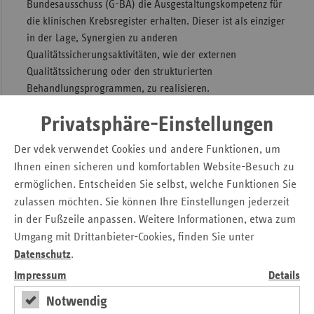
Bundesausschuss (G-BA) die Ausgestaltungskompetenz für
die klinischen Krebsregister erhalten. Dieser ist als einziger
in der Lage, Synergien zu anderen
Qualitätssicherungsaktivitäten, wie der externen
Qualitätssicherung oder den strukturierten
Behandlungsprogrammen, zu realisieren.
Damit klinische Krebsregister einen wertvollen Beitrag zur
Privatsphäre-Einstellungen
Qualitätssicherung und –förderung der onkologischen
Versorgung leisten können, ist eine angemessene
Der vdek verwendet Cookies und andere Funktionen, um
Regelfinanzierung notwendig. Die
Ihnen einen sicheren und komfortablen Website-Besuch zu
Ersatzkassengemeinschaft begrüßt es, dass im
ermöglichen. Entscheiden Sie selbst, welche Funktionen Sie
Gesetzentwurf die Verantwortung der Länder deutlich
zulassen möchten. Sie können Ihre Einstellungen jederzeit
formuliert ist. „Bei der Finanzierung muss der Grundsatz
in der Fußzeile anpassen. Weitere Informationen, etwa zum
gelten: Alle Verantwortlichen und Nutzer klinischer
Umgang mit Drittanbieter-Cookies, finden Sie unter
Krebsregister müssen an der Finanzierung regelhaft
Datenschutz
.
beteiligt werden; dies gilt auch für die private
Impressum
Details
Krankenversicherung (PKV) sowie für die Bundesländer“,
betont Elsner.
Notwendig