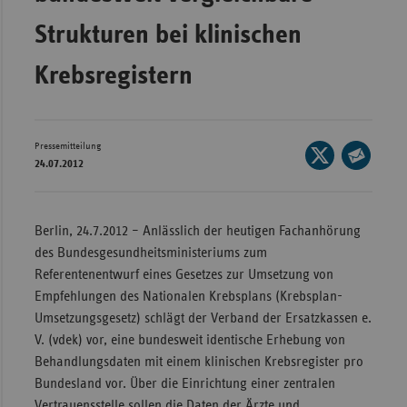
Bad
Württe
Strukturen bei klinischen
Bayern
Krebsregistern
Berlin
Breme
Pressemitteilung
Seite
Hambu
24.07.2012
auf
Seite
Hessen
X
per
Meckle
teilen
E-
Berlin, 24.7.2012 – Anlässlich der heutigen Fachanhörung
Vorpo
Mail
des Bundesgesundheitsministeriums zum
Nieder
teilen
Referentenentwurf eines Gesetzes zur Umsetzung von
Empfehlungen des Nationalen Krebsplans (Krebsplan-
Nordrh
Umsetzungsgesetz) schlägt der Verband der Ersatzkassen e.
Westfa
V. (vdek) vor, eine bundesweit identische Erhebung von
Rheinl
Behandlungsdaten mit einem klinischen Krebsregister pro
Pfal
Bundesland vor. Über die Einrichtung einer zentralen
Saarla
Vertrauensstelle sollen die Daten der Ärzte und