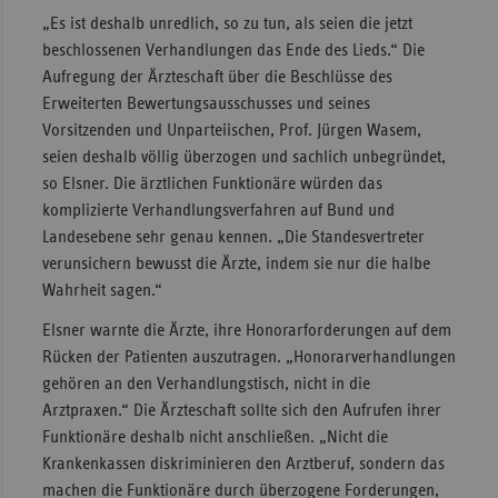
„Es ist deshalb unredlich, so zu tun, als seien die jetzt
Sachse
beschlossenen Verhandlungen das Ende des Lieds.“ Die
Sachse
Aufregung der Ärzteschaft über die Beschlüsse des
Anhal
Erweiterten Bewertungsausschusses und seines
Vorsitzenden und Unparteiischen, Prof. Jürgen Wasem,
Schles
seien deshalb völlig überzogen und sachlich unbegründet,
Holst
so Elsner. Die ärztlichen Funktionäre würden das
Thürin
komplizierte Verhandlungsverfahren auf Bund und
Landesebene sehr genau kennen. „Die Standesvertreter
verunsichern bewusst die Ärzte, indem sie nur die halbe
Wahrheit sagen.“
Elsner warnte die Ärzte, ihre Honorarforderungen auf dem
Rücken der Patienten auszutragen. „Honorarverhandlungen
gehören an den Verhandlungstisch, nicht in die
Arztpraxen.“ Die Ärzteschaft sollte sich den Aufrufen ihrer
Funktionäre deshalb nicht anschließen. „Nicht die
Krankenkassen diskriminieren den Arztberuf, sondern das
machen die Funktionäre durch überzogene Forderungen,