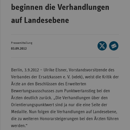
Bad
beginnen die Verhandlungen
Württe
auf Landesebene
Bayern
Berlin
Breme
Pressemitteilung
Seite
Hambu
03.09.2012
auf
Seite
Hessen
X
per
teilen
E-
Meckle
Berlin, 3.9.2012 – Ulrike Elsner, Vorstandsvorsitzende des
Mail
Vorpo
Verbandes der Ersatzkassen e. V. (vdek), weist die Kritik der
teilen
Ärzte an den Beschlüssen des Erweiterten
Nieder
Bewertungsausschusses zum Punktwertanstieg bei den
Nordrh
Ärzten deutlich zurück. „Die Verhandlungen über den
Westfa
Orientierungspunktwert sind ja nur die eine Seite der
Rheinl
Medaille. Nun folgen die Verhandlungen auf Landesebene,
Pfal
die zu weiteren Honorarsteigerungen bei den Ärzten führen
werden.“
Saarla