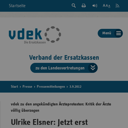
Suche
Seite
RSS
Startseite
Feed
einblenden
Drucken
abonni
Schrift
/
ausblenden
der
Menü
Seite
ändern
Verband der Ersatzkassen
zu den Landesvertretungen
Verband
der
Ersatzkass
Start
Presse
Pressemitteilungen
3.9.2012
vd
vdek zu den angekündigten Ärzteprotesten: Kritik der Ärzte
völlig überzogen
Bundes
Ulrike Elsner: Jetzt erst