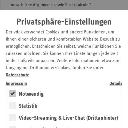
unsachliche Argumente sowie Streikaufrufe.“
Bereits in den vergangenen zwei Jahren konnten die Ärzte
Privatsphäre-Einstellungen
von deutlichen Honorarsteigerungen in Milliardenhöhe
profitieren. Insofern sei es nun gerechtfertigt, dass die
Der vdek verwendet Cookies und andere Funktionen, um
Honorarsteigerungen nicht noch einmal den Umfang
Ihnen einen sicheren und komfortablen Website-Besuch zu
erreichen, wie es ihre Verbandsvertreter angestrebt hatten.
ermöglichen. Entscheiden Sie selbst, welche Funktionen Sie
„Forderungen der Ärzteschaft, die zu einem erneuten
zulassen möchten. Sie können Ihre Einstellungen jederzeit
Kostenanstieg von weit über 3,5 Milliarden Euro geführt
in der Fußzeile anpassen. Weitere Informationen, etwa zum
hätten, sind völlig überzogen und dem Beitragszahler nicht
Umgang mit Drittanbieter-Cookies, finden Sie unter
zu erklären.“
Datenschutz
.
Impressum
Details
Kontakt
Notwendig
Michaela Gottfried
Statistik
Askanischer Platz 1
10963 Berlin
Video-Streaming & Live-Chat (Drittanbieter)
Tel.: 0 30 / 2 69 31 – 12 00