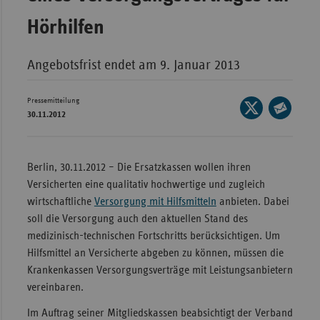
Bad
Württe
Hörhilfen
Bayern
Angebotsfrist endet am 9. Januar 2013
Berlin
Breme
Pressemitteilung
Seite
30.11.2012
Hambu
auf
Seite
X
Hessen
per
teilen
E-
Berlin, 30.11.2012 – Die Ersatzkassen wollen ihren
Meckle
Mail
Versicherten eine qualitativ hochwertige und zugleich
Vorpo
teilen
wirtschaftliche
Versorgung mit Hilfsmitteln
anbieten. Dabei
Nieder
soll die Versorgung auch den aktuellen Stand des
Nordrh
medizinisch-technischen Fortschritts berücksichtigen. Um
Westfa
Hilfsmittel an Versicherte abgeben zu können, müssen die
Krankenkassen Versorgungsverträge mit Leistungsanbietern
Rheinl
vereinbaren.
Pfal
Im Auftrag seiner Mitgliedskassen beabsichtigt der Verband
Saarla