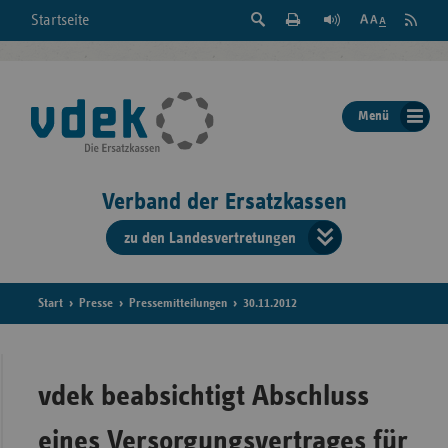
Suche
Seite
RSS
Startseite
Feed
einblenden
Drucken
abonni
Schrift
/
ausblenden
der
Menü
Seite
ändern
Verband der Ersatzkassen
zu den Landesvertretungen
Verband
der
Ersatzkass
Start
Presse
Pressemitteilungen
30.11.2012
vd
Bundes
vdek beabsichtigt Abschluss
eines Versorgungsvertrages für