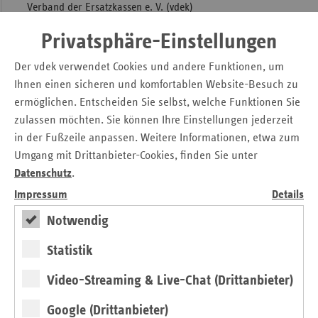
Verband der Ersatzkassen e. V. (vdek)
Anika Reichelt
Privatsphäre-Einstellungen
Referat Sonstige Vertragspartner
Abteilung Ambulante Versorgung
Der vdek verwendet Cookies und andere Funktionen, um
Askanischer Platz 1
Ihnen einen sicheren und komfortablen Website-Besuch zu
10963 Berlin
ermöglichen. Entscheiden Sie selbst, welche Funktionen Sie
Tel.: 0 30 / 2 69 31 – 17 44
zulassen möchten. Sie können Ihre Einstellungen jederzeit
in der Fußzeile anpassen. Weitere Informationen, etwa zum
Kontakt
Umgang mit Drittanbieter-Cookies, finden Sie unter
Datenschutz
.
Michaela Gottfried
Impressum
Details
Askanischer Platz 1
10963 Berlin
Notwendig
Tel.: 0 30 / 2 69 31 – 12 00
Statistik
Fax: 0 30 / 2 69 31 – 29 15
Video-Streaming & Live-Chat (Drittanbieter)
E-Mail:
presse@vdek.com
Google (Drittanbieter)