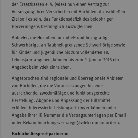
der Ersatzkassen e. V. (vdek) nun einen Vertrag zur
Sachse
Versorgung ihrer Versicherten mit Hörhilfen abzuschließen.
Ziel soll es sein, das Funktionsdefizit des beidohrigen
Sachse
Hörvermögens bestmöglich auszugleichen.
Anhal
Schles
Anbieter, die Hörhilfen für mittel- und hochgradig
Holst
Schwerhörige, an Taubheit grenzende Schwerhörige sowie
für Kinder und Jugendliche bis zum vollendeten 18.
Thürin
Lebensjahr abgeben, können bis zum 9. Januar 2013 ein
Angebot beim vdek einreichen.
Angesprochen sind regionale und überregionale Anbieter
von Hörhilfen, die die Voraussetzungen für eine
ausreichende, zweckmäßige und funktionsgerechte
Herstellung, Abgabe und Anpassung der Hilfsmittel
erfüllen. Interessierte Leistungserbringer können unter
Angabe ihrer IK-Nummer die Vertragsunterlagen per Email
unter Bekanntmachungsvertraege@vdek.com anfordern.
Fachliche Ansprechpartnerin: