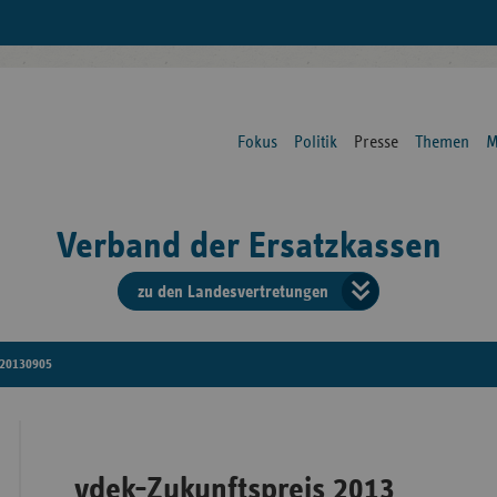
Fokus
Politik
Presse
Themen
M
Verband der Ersatzkassen
zu den Landesvertretungen
Verban
der
20130905
Ersatzk
vd
vdek-Zukunftspreis 2013
Bundes