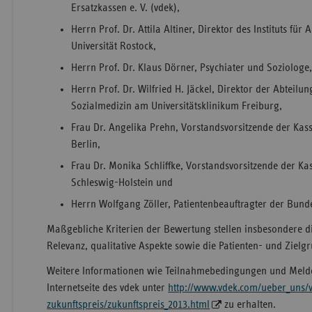
Ersatzkassen e. V. (vdek),
Herrn Prof. Dr. Attila Altiner, Direktor des Instituts fü
Universität Rostock,
Herrn Prof. Dr. Klaus Dörner, Psychiater und Soziologe
Herrn Prof. Dr. Wilfried H. Jäckel, Direktor der Abtei
Sozialmedizin am Universitätsklinikum Freiburg,
Frau Dr. Angelika Prehn, Vorstandsvorsitzende der Kas
Berlin,
Frau Dr. Monika Schliffke, Vorstandsvorsitzende der Ka
Schleswig-Holstein und
Herrn Wolfgang Zöller, Patientenbeauftragter der Bund
Maßgebliche Kriterien der Bewertung stellen insbesondere d
Relevanz, qualitative Aspekte sowie die Patienten- und Zielg
Weitere Informationen wie Teilnahmebedingungen und Melde
Internetseite des vdek unter
http://www.vdek.com/ueber_uns/
zukunftspreis/zukunftspreis_2013.html
zu erhalten.