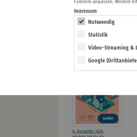
weiteren
Fußzeile anpassen. Weitere In
Informationen
Kontakt und Anfahrt
Impressum
Der vdek
Notwendig
Karriere
Die GKV
Statistik
Video-Streaming & L
ersatzkasse magazin.
Google (Drittanbiete
ePaper
weiter
4. Ausgabe 2026