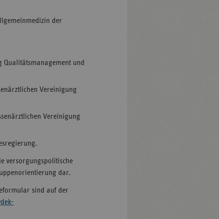
r Allgemeinmedizin der
,
lung Qualitätsmanagement und
senärztlichen Vereinigung
ssenärztlichen Vereinigung
esregierung.
ie versorgungspolitische
ruppenorientierung dar.
formular sind auf der
vdek-