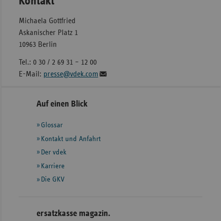
Kontakt
Michaela Gottfried
Askanischer Platz 1
10963 Berlin
Tel.: 0 30 / 2 69 31 – 12 00
E-Mail:
presse@vdek.com
Seitennavigation
Seitenleiste
Auf einen Blick
mit
Glossar
weiteren
Informationen
Kontakt und Anfahrt
Der vdek
Karriere
Die GKV
ersatzkasse magazin.