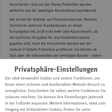
Versicherten rund um das Thema Prävention werden
weiterhin von der jeweiligen Krankenkasse beantwortet.
Der Vorteil für Anbieter von Präventionskursen: Nehmen
Versicherte mehrerer Krankenkassen an einem
Kursangebot teil, prüft nicht mehr jede Kasse einzeln, ob
die fachlichen Vorgaben für eine Kostenübernahme
gegeben sind. Auch die Versicherten werden von der
Zentrale Prüfstelle Prävention profitieren. Sie können ab
2014 über die Internetseiten der beteiligten Kassen – sofern
es dort eine Suchfunktion gibt - ihre individuellen
Präventionskurse nach Postleitzahl suchen und Anbieter
Privatsphäre-Einstellungen
gegebenenfalls direkt kontaktieren.
Der vdek verwendet Cookies und andere Funktionen, um
Diese Pressemitteilung wurde veröffentlicht von:
Ihnen einen sicheren und komfortablen Website-Besuch zu
ermöglichen. Entscheiden Sie selbst, welche Funktionen Sie
BKK Dachverband e. V.
zulassen möchten. Sie können Ihre Einstellungen jederzeit
IKK classic
in der Fußzeile anpassen. Weitere Informationen, etwa zum
IKK Brandenburg und Berlin
Umgang mit Drittanbieter-Cookies, finden Sie unter