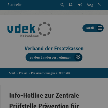
Suche
Seite
RSS
Startseite
Feed
einblenden
Drucken
abonni
Schrift
/
ausblenden
der
Menü
Seite
ändern
Verband der Ersatzkassen
zu den Landesvertretungen
Verband
der
Ersatzkass
Start
Presse
Pressemitteilungen
20131202
vd
Bundes
Info-Hotline zur Zentrale
Prüfstelle Prävention für