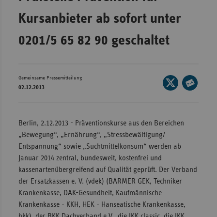
Bad
Württe
Kursanbieter ab sofort unter
Bayern
0201/5 65 82 90 geschaltet
Berlin
Breme
Gemeinsame Pressemitteilung
Seite
Hambu
02.12.2013
auf
Seite
Hessen
X
per
Meckle
teilen
E-
Berlin, 2.12.2013 - Präventionskurse aus den Bereichen
Vorpo
Mail
„Bewegung“, „Ernährung“, „Stressbewältigung/
Nieder
teilen
Entspannung“ sowie „Suchtmittelkonsum“ werden ab
Januar 2014 zentral, bundesweit, kostenfrei und
Nordrh
kassenartenübergreifend auf Qualität geprüft. Der Verband
Westfa
der Ersatzkassen e. V. (vdek) (BARMER GEK, Techniker
Rheinl
Krankenkasse, DAK-Gesundheit, Kaufmännische
Pfal
Krankenkasse - KKH, HEK - Hanseatische Krankenkasse,
Saarla
hkk), der BKK Dachverband e.V., die IKK classic, die IKK