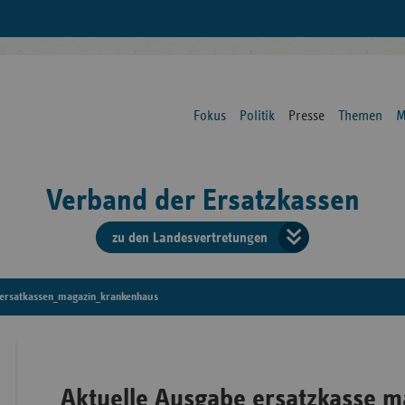
Fokus
Politik
Presse
Themen
M
Verband der Ersatzkassen
zu den Landesvertretungen
Verban
der
ersatkassen_magazin_krankenhaus
Ersatzk
vd
Aktuelle Ausgabe ersatzkasse m
Bundes