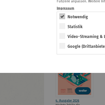
weiteren
Fußzeile anpassen. Weitere In
Informationen
Kontakt und Anfahrt
Impressum
Der vdek
Notwendig
Karriere
Die GKV
Statistik
Video-Streaming & L
ersatzkasse magazin.
Google (Drittanbiete
ePaper
weiter
4. Ausgabe 2026