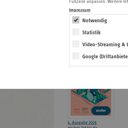
weiteren
Fußzeile anpassen. Weitere In
Informationen
Kontakt und Anfahrt
Impressum
Der vdek
Notwendig
Karriere
Die GKV
Statistik
Video-Streaming & L
ersatzkasse magazin.
Google (Drittanbiete
ePaper
weiter
4. Ausgabe 2026