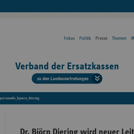
Fokus
Politik
Presse
Themen
M
Verband der Ersatzkassen
zu den Landesvertretungen
Verban
der
personalie_bjoern_diering
Ersatzk
vd
Dr. Björn Diering wird neuer Lei
Bundes