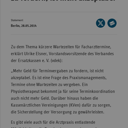
Bad
Württe
Bayern
Statement
Seite
Berlin, 28.05.2014
Berlin
auf
Seite
X
per
Breme
teilen
E-
Zu dem Thema kürzere Wartezeiten für Facharzttermine,
Hambu
Mail
erklärt Ulrike Elsner, Vorstandsvorsitzende des Verbandes
Hessen
teilen
der Ersatzkassen e. V. (vdek):
Meckle
„Mehr Geld für Terminvergaben zu fordern, ist nicht
Vorpo
akzeptabel. Es ist eine Frage des Praxismanagements,
Nieder
Termine ohne Wartezeiten zu vergeben. Ein
Physiotherapeut bekommt ja für seine Terminkoordination
Nordrh
auch nicht mehr Geld. Darüber hinaus haben die
Westfa
Kassenärztlichen Vereinigungen (KVen) dafür zu sorgen,
Rheinl
die Sicherstellung der Versorgung zu gewährleisten.
Pfal
Es gibt viele auch für die Arztpraxis entlastende
Saarla