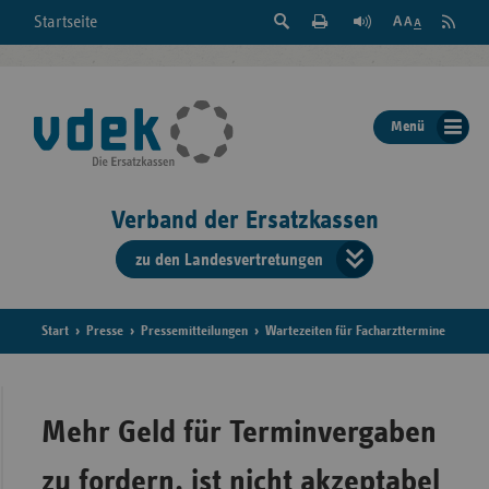
Suche
Seite
RSS
Startseite
Feed
einblenden
Drucken
abonni
Schrift
/
ausblenden
der
Menü
Seite
ändern
Verband der Ersatzkassen
zu den Landesvertretungen
Verband
der
Ersatzkass
Start
Presse
Pressemitteilungen
Wartezeiten für Facharzttermine
vd
Bundes
Mehr Geld für Terminvergaben
zu fordern, ist nicht akzeptabel