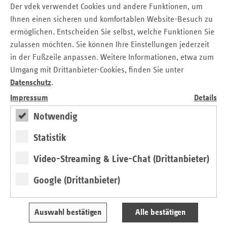
Der vdek verwendet Cookies und andere Funktionen, um
Ihnen einen sicheren und komfortablen Website-Besuch zu
Seitennavigation
Seitenleiste
Auf einen Blick
ermöglichen. Entscheiden Sie selbst, welche Funktionen Sie
mit
zulassen möchten. Sie können Ihre Einstellungen jederzeit
Glossar
weiteren
in der Fußzeile anpassen. Weitere Informationen, etwa zum
Informationen
Kontakt und Anfahrt
Umgang mit Drittanbieter-Cookies, finden Sie unter
Der vdek
Datenschutz
.
Karriere
Impressum
Details
Die GKV
Notwendig
Statistik
ersatzkasse magazin.
Video-Streaming & Live-Chat (Drittanbieter)
ePaper
Google (Drittanbieter)
Auswahl bestätigen
Alle bestätigen