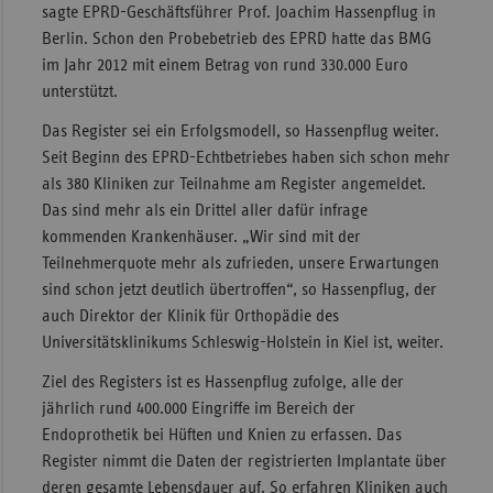
sagte EPRD-Geschäftsführer Prof. Joachim Hassenpflug in
Sachse
Berlin. Schon den Probebetrieb des EPRD hatte das BMG
im Jahr 2012 mit einem Betrag von rund 330.000 Euro
Sachse
unterstützt.
Anhal
Das Register sei ein Erfolgsmodell, so Hassenpflug weiter.
Schles
Seit Beginn des EPRD-Echtbetriebes haben sich schon mehr
Holst
als 380 Kliniken zur Teilnahme am Register angemeldet.
Thürin
Das sind mehr als ein Drittel aller dafür infrage
kommenden Krankenhäuser. „Wir sind mit der
Teilnehmerquote mehr als zufrieden, unsere Erwartungen
sind schon jetzt deutlich übertroffen“, so Hassenpflug, der
auch Direktor der Klinik für Orthopädie des
Universitätsklinikums Schleswig-Holstein in Kiel ist, weiter.
Ziel des Registers ist es Hassenpflug zufolge, alle der
jährlich rund 400.000 Eingriffe im Bereich der
Endoprothetik bei Hüften und Knien zu erfassen. Das
Register nimmt die Daten der registrierten Implantate über
deren gesamte Lebensdauer auf. So erfahren Kliniken auch