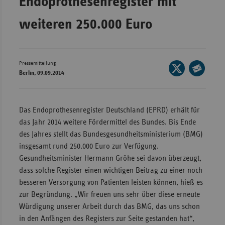
Endoprothesenregister mit
Bad
Württe
weiteren 250.000 Euro
Bayern
Berlin
Pressemitteilung
Seite
Breme
Berlin, 09.09.2014
auf
Seite
Hambu
X
per
Hessen
teilen
E-
Das Endoprothesenregister Deutschland (EPRD) erhält für
Meckle
Mail
das Jahr 2014 weitere Fördermittel des Bundes. Bis Ende
Vorpo
teilen
des Jahres stellt das Bundesgesundheitsministerium (BMG)
insgesamt rund 250.000 Euro zur Verfügung.
Nieder
Gesundheitsminister Hermann Gröhe sei davon überzeugt,
Nordrh
dass solche Register einen wichtigen Beitrag zu einer noch
Westfa
besseren Versorgung von Patienten leisten können, hieß es
Rheinl
zur Begründung. „Wir freuen uns sehr über diese erneute
Pfal
Würdigung unserer Arbeit durch das BMG, das uns schon
in den Anfängen des Registers zur Seite gestanden hat“,
Saarla