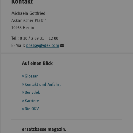
Kontakt
Michaela Gottfried
Askanischer Platz 1
10963 Berlin
Tel.: 0 30 / 2 69 31 – 12 00
E-Mail:
presse@vdek.com
Seitennavigation
Seitenleiste
Auf einen Blick
mit
Glossar
weiteren
Informationen
Kontakt und Anfahrt
Der vdek
Karriere
Die GKV
ersatzkasse magazin.