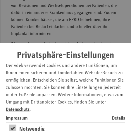
von Revisionen und Wechseloperationen bei Patienten, die
dafür in ein anderes Krankenhaus gegangen sind. Zudem
können Krankenhäuser, die am EPRD teilnehmen, ihre
Patienten bei Bedarf einfacher und schneller über ihr
Implantat informieren.
Die gemeinsam mit der Industrie aufgebaute Implantat-
Datenbank umfasst Informationen für mehr als 38.000
Privatsphäre-Einstellungen
Einzelteile. Diese werden ergänzt durch Informationen zu
Operationsverfahren und -anlässen sowie durch von den
Der vdek verwendet Cookies und andere Funktionen, um
Krankenkassen gelieferte Patientenmerkmale wie Alter,
Ihnen einen sicheren und komfortablen Website-Besuch zu
Geschlecht und Vorerkrankungen. Der Schutz der
ermöglichen. Entscheiden Sie selbst, welche Funktionen Sie
Patientendaten ist gleichwohl gewährleistet.
zulassen möchten. Sie können Ihre Einstellungen jederzeit
in der Fußzeile anpassen. Weitere Informationen, etwa zum
Beim EPRD arbeiten ganz unterschiedliche Akteure
Umgang mit Drittanbieter-Cookies, finden Sie unter
zusammen. Ärzte, Wissenschaft, Industrie und
Datenschutz
.
Krankenkassen ziehen beim Endoprothesenregister an
einem Strang. Finanziell, organisatorisch und mit Know-
Impressum
Details
how wird das EPRD vom Verband der Ersatzkassen e.V.
Notwendig