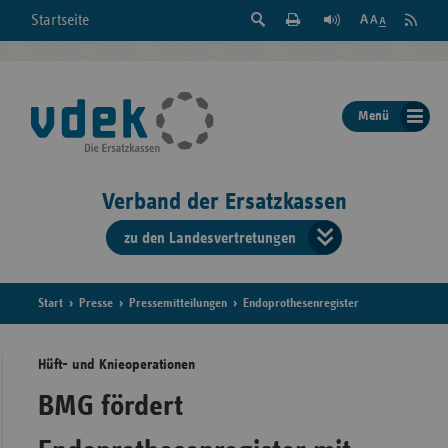
Suche
Seite
RSS
Startseite
Feed
einblenden
Drucken
abonni
Schrift
/
ausblenden
der
Menü
Seite
ändern
Verband der Ersatzkassen
zu den Landesvertretungen
Verband
der
Ersatzkass
Start
Presse
Pressemitteilungen
Endoprothesenregister
vd
Hüft- und Knieoperationen
Bundes
BMG fördert