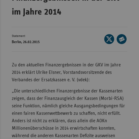
Bad
Württe
im Jahre 2014
Bayern
Berlin
Statement
Seite
Breme
Berlin, 26.02.2015
auf
Seite
Hambu
X
per
teilen
Hessen
E-
Zu den aktuellen Finanzergebnissen in der GKV im Jahre
Mail
2014 erklärt Ulrike Elsner, Vorstandsvorsitzende des
Meckle
teilen
Verbandes der Ersatzkassen e. V. (vdek):
Vorpo
Nieder
„Die unterschiedlichen Finanzergebnisse der Kassenarten
zeigen, dass der Finanzausgleich der Kassen (Morbi-RSA)
Nordrh
seine Funktion, nämlich gleiche Ausgangsbedingungen für
Westfa
einen fairen Kassenwettbewerb zu schaffen, nicht erfüllt.
Rheinl
Anders ist nicht zu erklären, dass allein die AOKn
Pfal
Millionenüberschüsse in 2014 erwirtschaften konnten,
während die anderen Kassenarten Defizite ausweisen
Saarla