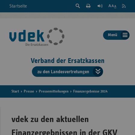
Suche
Seite
RSS
Startseite
Feed
einblenden
Drucken
abonni
Schrift
/
ausblenden
der
Menü
Seite
ändern
Verband der Ersatzkassen
zu den Landesvertretungen
Verband
der
Ersatzkass
Start
Presse
Pressemitteilungen
Finanzergebnisse 2014
vd
Bundes
vdek zu den aktuellen
Finanzergebnissen in der GKV