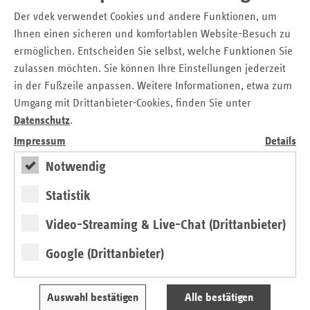
Der vdek verwendet Cookies und andere Funktionen, um
Tel.: 0 30 / 2 69 31 – 12 00
Ihnen einen sicheren und komfortablen Website-Besuch zu
E-Mail:
presse@vdek.com
ermöglichen. Entscheiden Sie selbst, welche Funktionen Sie
zulassen möchten. Sie können Ihre Einstellungen jederzeit
Seitennavigation
Seitenleiste
Auf einen Blick
in der Fußzeile anpassen. Weitere Informationen, etwa zum
mit
Umgang mit Drittanbieter-Cookies, finden Sie unter
Glossar
weiteren
Datenschutz
.
Informationen
Kontakt und Anfahrt
Impressum
Details
Der vdek
Karriere
Notwendig
Die GKV
Statistik
Video-Streaming & Live-Chat (Drittanbieter)
ersatzkasse magazin.
Google (Drittanbieter)
ePaper
Auswahl bestätigen
Alle bestätigen