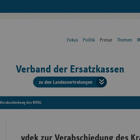
Fokus
Politik
Presse
Themen
M
Verband der Ersatzkassen
zu den Landesvertretungen
Verban
der
Verabschiedung des KHSG
Ersatzk
vd
vdek zur Verabschiedung des K
Bundes