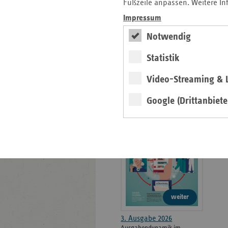
weiteren
Fußzeile anpassen. Weitere In
Informationen
Kontakt und Anfahrt
Impressum
Der vdek
Notwendig
Karriere
Die GKV
Statistik
Video-Streaming & L
ersatzkasse magazin.
Google (Drittanbiete
ePaper
weiter
3. Ausgabe 2026