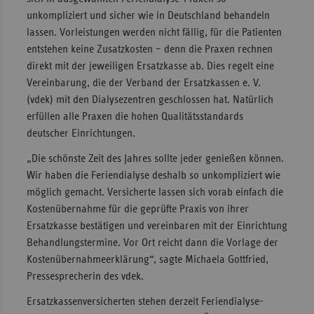
unkompliziert und sicher wie in Deutschland behandeln
Sachse
lassen. Vorleistungen werden nicht fällig, für die Patienten
Sachse
entstehen keine Zusatzkosten – denn die Praxen rechnen
Anhal
direkt mit der jeweiligen Ersatzkasse ab. Dies regelt eine
Vereinbarung, die der Verband der Ersatzkassen e. V.
Schles
(vdek) mit den Dialysezentren geschlossen hat. Natürlich
Holst
erfüllen alle Praxen die hohen Qualitätsstandards
Thürin
deutscher Einrichtungen.
„Die schönste Zeit des Jahres sollte jeder genießen können.
Wir haben die Feriendialyse deshalb so unkompliziert wie
möglich gemacht. Versicherte lassen sich vorab einfach die
Kostenübernahme für die geprüfte Praxis von ihrer
Ersatzkasse bestätigen und vereinbaren mit der Einrichtung
Behandlungstermine. Vor Ort reicht dann die Vorlage der
Kostenübernahmeerklärung“, sagte Michaela Gottfried,
Pressesprecherin des vdek.
Ersatzkassenversicherten stehen derzeit Feriendialyse-