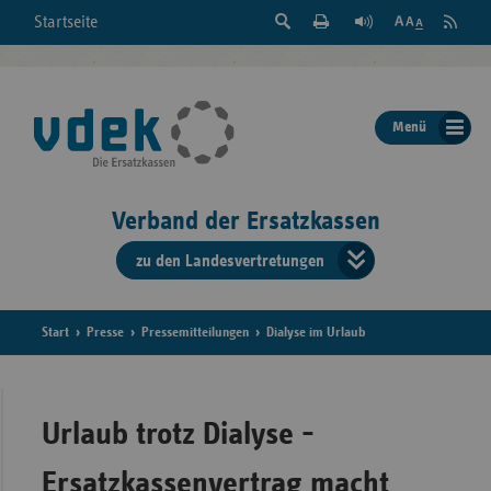
Suche
Seite
RSS
Startseite
Feed
einblenden
Drucken
abonni
Schrift
/
ausblenden
der
Menü
Seite
ändern
Verband der Ersatzkassen
zu den Landesvertretungen
Verband
der
Ersatzkass
Start
Presse
Pressemitteilungen
Dialyse im Urlaub
vd
Bundes
Urlaub trotz Dialyse -
Ersatzkassenvertrag macht