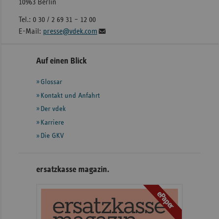
10963 Berlin
Tel.: 0 30 / 2 69 31 – 12 00
E-Mail:
presse@vdek.com
Seitennavigation
Seitenleiste
Auf einen Blick
mit
Glossar
weiteren
Informationen
Kontakt und Anfahrt
Der vdek
Karriere
Die GKV
ersatzkasse magazin.
ePaper