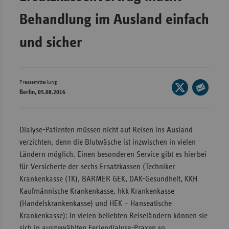
Bad
Württe
Behandlung im Ausland einfach
Bayern
und sicher
Berlin
Breme
Pressemitteilung
Seite
Hambu
Berlin, 05.08.2016
auf
Seite
Hessen
X
per
Meckle
teilen
E-
Dialyse-Patienten müssen nicht auf Reisen ins Ausland
Vorpo
Mail
verzichten, denn die Blutwäsche ist inzwischen in vielen
Nieder
teilen
Ländern möglich. Einen besonderen Service gibt es hierbei
für Versicherte der sechs Ersatzkassen (Techniker
Nordrh
Krankenkasse (TK), BARMER GEK, DAK-Gesundheit, KKH
Westfa
Kaufmännische Krankenkasse, hkk Krankenkasse
Rheinl
(Handelskrankenkasse) und HEK – Hanseatische
Pfal
Krankenkasse): In vielen beliebten Reiseländern können sie
Saarla
sich in ausgewählten Feriendialyse-Praxen so