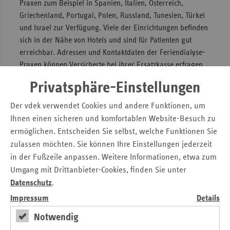
Praxen zum Beispiel in Spanien, Italien, Österreich,
Griechenland, Portugal, Polen, Russland, Tunesien, Türkei
und Israel zur Verfügung. Viele der Einrichtungen befinden
sich in der Nähe von Hotels und sind für Patienten gut
erreichbar. Adressen und Kontaktdaten der Feriendialyse-
Praxen können Versicherte bei ihrer Ersatzkasse erfragen.
Hintergrund:
Privatsphäre-Einstellungen
Für die Nierenersatztherapie im Ausland gelten folgende
Der vdek verwendet Cookies und andere Funktionen, um
Bestimmungen: Wird die Blutwäsche in einem Land
Ihnen einen sicheren und komfortablen Website-Besuch zu
vorgenommen, mit dem Deutschland durch ein
ermöglichen. Entscheiden Sie selbst, welche Funktionen Sie
diesbezügliches Sozialversicherungsabkommen verbunden
zulassen möchten. Sie können Ihre Einstellungen jederzeit
ist, kommt grundsätzlich der ausländische
in der Fußzeile anpassen. Weitere Informationen, etwa zum
Versicherungsträger auf. Das gleiche gilt bei Behandlung in
einem Staat des Europäischen Wirtschaftsraums (EWR) und
Umgang mit Drittanbieter-Cookies, finden Sie unter
der Schweiz. Gesetzlich Krankenversicherte haben hierfür
Datenschutz
.
die Europäische Krankenversicherungskarte, die sich auf
Impressum
Details
der Rückseite ihrer Gesundheitskarte befindet, oder
Notwendig
erhalten einen Anspruchsausweis für das Abkommensland.