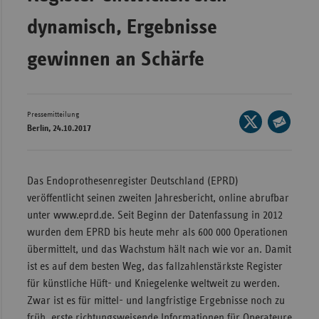
Bad
Württe
dynamisch, Ergebnisse
Bayern
gewinnen an Schärfe
Berlin
Breme
Pressemitteilung
Seite
Hambu
Berlin, 24.10.2017
auf
Seite
Hessen
X
per
Meckle
teilen
E-
Das Endoprothesenregister Deutschland (EPRD)
Vorpo
Mail
veröffentlicht seinen zweiten Jahresbericht, online abrufbar
Nieder
teilen
unter www.eprd.de. Seit Beginn der Datenfassung in 2012
wurden dem EPRD bis heute mehr als 600 000 Operationen
Nordrh
übermittelt, und das Wachstum hält nach wie vor an. Damit
Westfa
ist es auf dem besten Weg, das fallzahlenstärkste Register
Rheinl
für künstliche Hüft- und Kniegelenke weltweit zu werden.
Pfal
Zwar ist es für mittel- und langfristige Ergebnisse noch zu
Saarla
früh, erste richtungsweisende Informationen für Operateure