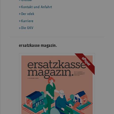
weiteren
Informationen
Kontakt und Anfahrt
Der vdek
Karriere
Die GKV
ersatzkasse magazin.
ePaper