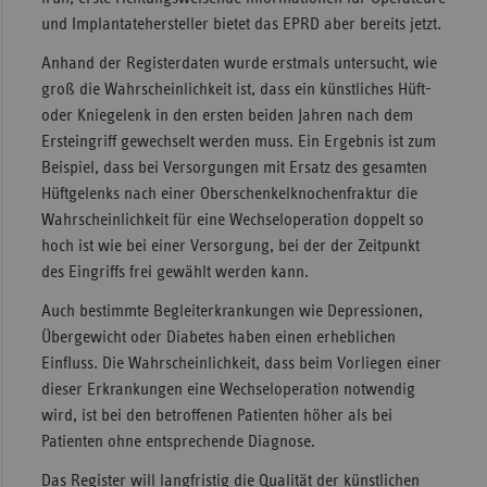
und Implantatehersteller bietet das EPRD aber bereits jetzt.
Sachse
Anhand der Registerdaten wurde erstmals untersucht, wie
Sachse
groß die Wahrscheinlichkeit ist, dass ein künstliches Hüft-
Anhal
oder Kniegelenk in den ersten beiden Jahren nach dem
Schles
Ersteingriff gewechselt werden muss. Ein Ergebnis ist zum
Holst
Beispiel, dass bei Versorgungen mit Ersatz des gesamten
Hüftgelenks nach einer Oberschenkelknochenfraktur die
Thürin
Wahrscheinlichkeit für eine Wechseloperation doppelt so
hoch ist wie bei einer Versorgung, bei der der Zeitpunkt
des Eingriffs frei gewählt werden kann.
Auch bestimmte Begleiterkrankungen wie Depressionen,
Übergewicht oder Diabetes haben einen erheblichen
Einfluss. Die Wahrscheinlichkeit, dass beim Vorliegen einer
dieser Erkrankungen eine Wechseloperation notwendig
wird, ist bei den betroffenen Patienten höher als bei
Patienten ohne entsprechende Diagnose.
Das Register will langfristig die Qualität der künstlichen