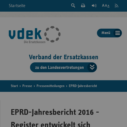
Suche
Seite
RSS
Startseite
Feed
einblenden
Drucken
abonni
Schrift
/
ausblenden
der
Menü
Seite
ändern
Verband der Ersatzkassen
zu den Landesvertretungen
Verband
der
Ersatzkass
Start
Presse
Pressemitteilungen
EPRD-Jahresbericht
vd
Bundes
EPRD-Jahresbericht 2016 -
Register entwickelt sich