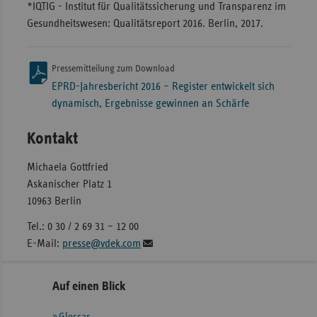
*IQTIG - Institut für Qualitätssicherung und Transparenz im
Gesundheitswesen: Qualitätsreport 2016. Berlin, 2017.
Pressemitteilung zum Download
EPRD-Jahresbericht 2016 – Register entwickelt sich
dynamisch, Ergebnisse gewinnen an Schärfe
Kontakt
Michaela Gottfried
Askanischer Platz 1
10963 Berlin
Tel.: 0 30 / 2 69 31 – 12 00
E-Mail:
presse@vdek.com
Seitennavigation
Seitenleiste
Auf einen Blick
mit
Glossar