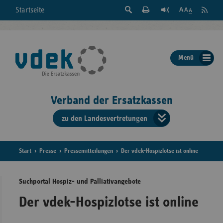
Suche
Seite
RSS
Startseite
Feed
einblenden
Drucken
abonni
Schrift
/
ausblenden
der
Menü
Seite
ändern
Verband der Ersatzkassen
zu den Landesvertretungen
Verband
der
Ersatzkass
Start
Presse
Pressemitteilungen
Der vdek-Hospizlotse ist online
vd
Suchportal Hospiz- und Palliativangebote
Bundes
Der vdek-Hospizlotse ist online