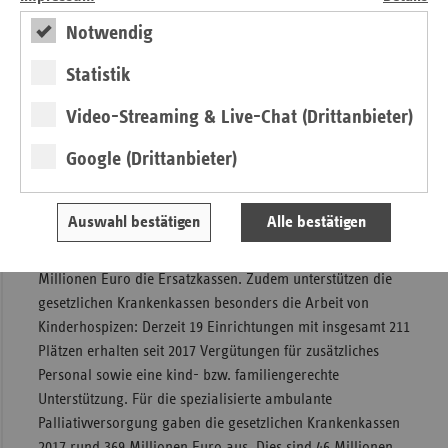
Service-Rufnummer an ihre Ersatzkasse wenden.
Notwendig
Krankenkassen bauen Engagement im
Statistik
Bereich Hospizarbeit aus
Video-Streaming & Live-Chat (Drittanbieter)
Die gesetzlichen Krankenkassen engagieren sich seit vielen
Google (Drittanbieter)
Jahren verstärkt im Bereich der Hospiz- und
Palliativversorgung. Unter anderem haben sie die
Fördersumme für Personal- und Sachkosten von
Auswahl bestätigen
Alle bestätigen
ambulanten Hospizdiensten zwischen 2010 und 2017 mehr
als verdoppelt. Hauptförderer waren 2017 mit rund 31
Millionen Euro die Ersatzkassen. Zudem unterstützen die
gesetzlichen Krankenkassen besonders die Arbeit von
Kinderhospizen: Derzeit 19 Einrichtungen mit insgesamt 211
Plätzen erhalten seit 2017 Vergütungen für zusätzliches
Personal sowie eine kind- bzw. familiengerechte
Unterstützung. Für die spezialisierte ambulante
Palliativversorgung gaben die gesetzlichen Krankenkassen
2017 rund 369 Millionen Euro aus. Dies sind 46 Millionen