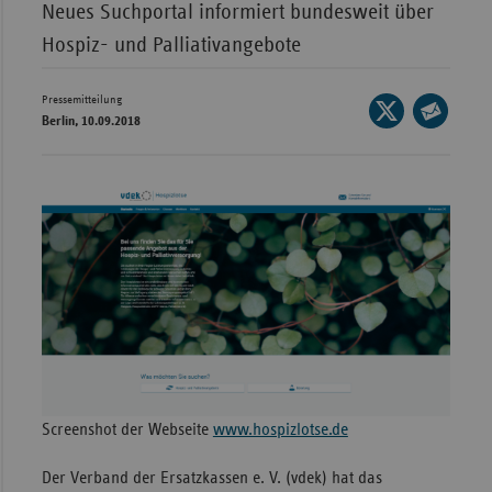
Bad
Neues Suchportal informiert bundesweit über
Württe
Hospiz- und Palliativangebote
Bayern
Pressemitteilung
Seite
Berlin
Berlin, 10.09.2018
auf
Seite
Breme
X
per
Hambu
teilen
E-
Mail
Hessen
teilen
Meckle
Vorpo
Nieder
Nordrh
Westfa
Rheinl
Screenshot der Webseite
www.hospizlotse.de
Pfal
Der Verband der Ersatzkassen e. V. (vdek) hat das
Saarla