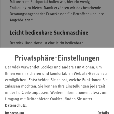
Mit unserem Suchportal hoffen wir, hier ein wenig
Entlastung zu bieten. Damit ergänzen wir das bestehende
Beratungsangebot der Ersatzkassen für Betroffene und ihre
Angehörigen.“
Leicht bedienbare Suchmaschine
Der vdek-Hospizlotse ist eine leicht bedienbare
Suchmaschine. Nutzer des Portals wählen zunächst
zwischen ambulanten Hospizdiensten, stationären Hospizen
Privatsphäre-Einstellungen
und SAPV-Leistungserbringern. Nach der Eingabe von
Der vdek verwendet Cookies und andere Funktionen, um
Postleitzahl und Wohnort werden dann Anschrift,
Ihnen einen sicheren und komfortablen Website-Besuch zu
Entfernung und Kontaktdaten der nächstgelegenen
Einrichtungen bzw. Leistungserbringer angezeigt. Die
ermöglichen. Entscheiden Sie selbst, welche Funktionen Sie
Website beinhaltet darüber hinaus einen Fragen- und
zulassen möchten. Sie können Ihre Einstellungen jederzeit
Antworten-Katalog zum Thema, ein Glossar erläutert alle
in der Fußzeile anpassen. Weitere Informationen, etwa zum
wichtigen Begriffe. Ersatzkassenversicherte, die weitere
Umgang mit Drittanbieter-Cookies, finden Sie unter
Fragen zur Hospizversorgung haben, können sich darüber
Datenschutz
.
hinaus natürlich auch telefonisch über die jeweilige
Impressum
Details