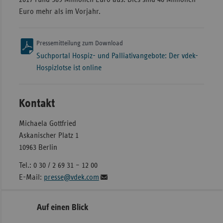
Euro mehr als im Vorjahr.
Pressemitteilung zum Download
Suchportal Hospiz- und Palliativangebote: Der vdek-
Hospizlotse ist online
Kontakt
Michaela Gottfried
Askanischer Platz 1
10963 Berlin
Tel.: 0 30 / 2 69 31 – 12 00
E-Mail:
presse@vdek.com
Seitennavigation
Seitenleiste
Auf einen Blick
mit