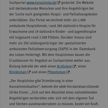
Suchportal
www.hospizlotse.de
gestartet. Die Website
Sachse
soll sterbenskranke Menschen und ihre Angehörigen bei
der Suche nach geeigneten Hospiz- und Palliativangeboten
Sachse
unterstützen. Das Portal verzeichnet mehr als 1.000
Anhal
ambulante Hospizdienste, rund 260 stationäre Hospize für
Schles
Erwachsene und 19 stationäre Kinder- und Jugendhospize
Holst
mit insgesamt rund 2.500 Plätzen. Darüber hinaus sind
Thürin
mehr als 350 Leistungserbringer der spezialisierten
ambulanten Palliativversorgung (SAPV) in der Datenbank
des Lotsen hinterlegt. Mit dem Hospizlotsen bauen die
Ersatzkassen ihr Angebot an Suchportalen weiter aus.
Bislang betreibt der vdek einen
Arztlotsen
, einen
Kliniklotsen
und einen
Pflegelotsen
.
„Der Hospizlotse gibt Orientierung in einer
Ausnahmesituation“, betonte die vdek-Vorstandsvorsitzende
Ulrike Elsner. „Sich auf den Abschied eines nahestehenden
Angehörigen vorbereiten oder sich mit dem eigenen Tod
und Sterben auseinandersetzen zu müssen, kostet viel Kraft.