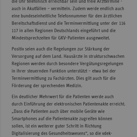
die Uhr telefonisch erreichbar sein und freie Arzttermine -
auch in Akutfällen – vermitteln. Zudem werde endlich auch
Sachse
eine bundeseinheitliche Telefonnummer für den ärztlichen
Sachse
Bereitschaftsdienst und die Terminvermittlung unter der 116
Anhal
117 in allen Regionen Deutschlands eingeführt und die
Schles
Mindestsprechzeiten für GKV-Patienten ausgeweitet.
Holst
Positiv seien auch die Regelungen zur Stärkung der
Thürin
Versorgung auf dem Land. Hausärzte in strukturschwachen
Regionen werden durch besondere Vergütungsregelungen
in ihrer steuernden Funktion unterstützt – etwa bei der
Terminvermittlung zu Fachärzten. Dies gilt auch für die
Förderung der sprechenden Medizin.
Ein deutlicher Mehrwert für die Patienten werde auch
durch Einführung der elektronischen Patientenakte erreicht.
„Dass die Patienten auch über mobile Geräte wie
Smartphones auf die Patientenakte zugreifen können
sollen, ist ein weiterer guter Schritt in Richtung
Digitalisierung des Gesundheitswesens“, so die vdek-