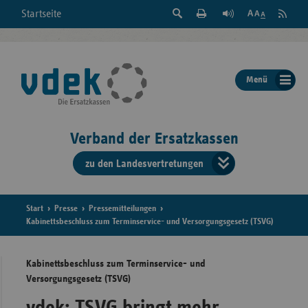
Suche
Seite
RSS
Startseite
Feed
einblenden
Drucken
abonni
Schrift
/
ausblenden
der
Menü
Seite
ändern
Verband der Ersatzkassen
zu den Landesvertretungen
Verband
der
Ersatzkass
Start
Presse
Pressemitteilungen
Kabinettsbeschluss zum Terminservice- und Versorgungsgesetz (TSVG)
vd
Kabinettsbeschluss zum Terminservice- und
Bundes
Versorgungsgesetz (TSVG)
vdek: TSVG bringt mehr