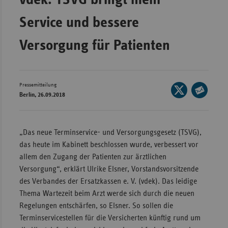
Bad
Württe
Service und bessere
Bayern
Versorgung für Patienten
Berlin
Breme
Hambu
Pressemitteilung
Seite
Berlin, 26.09.2018
auf
Hessen
Seite
X
per
Meckle
teilen
E-
Vorpo
„Das neue Terminservice- und Versorgungsgesetz (TSVG),
Mail
das heute im Kabinett beschlossen wurde, verbessert vor
Nieder
teilen
allem den Zugang der Patienten zur ärztlichen
Nordrh
Versorgung“, erklärt Ulrike Elsner, Vorstandsvorsitzende
Westfa
des Verbandes der Ersatzkassen e. V. (vdek). Das leidige
Thema Wartezeit beim Arzt werde sich durch die neuen
Rheinl
Regelungen entschärfen, so Elsner. So sollen die
Pfal
Terminservicestellen für die Versicherten künftig rund um
Saarla