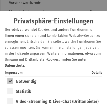
Vorstandsvorsitzende.
Elsner betonte, man müsse nun genau verfolgen, wie die
Regelungen in der Praxis umgesetzt werden. „Wir sehen,
Privatsphäre-Einstellungen
dass das Gesetz zu Mehrausgaben in der gesetzlichen
Krankenversicherung (GKV) führen wird. Diese sind dann
Der vdek verwendet Cookies und andere Funktionen, um
gerechtfertigt, wenn mit dem Geld eine deutliche
Ihnen einen sicheren und komfortablen Website-Besuch zu
Verbesserung für die Versorgung der Versicherten erreicht
ermöglichen. Entscheiden Sie selbst, welche Funktionen Sie
wird.“
zulassen möchten. Sie können Ihre Einstellungen jederzeit
in der Fußzeile anpassen. Weitere Informationen, etwa zum
Umgang mit Drittanbieter-Cookies, finden Sie unter
Pressemitteilung zum Download
Datenschutz
.
Kabinettsbeschluss zum Terminservice- und
Impressum
Details
Versorgungsgesetz (TSVG): vdek: TSVG bringt mehr
Service und bessere Versorgung für Patienten
Notwendig
Statistik
Kontakt
Video-Streaming & Live-Chat (Drittanbieter)
Michaela Gottfried