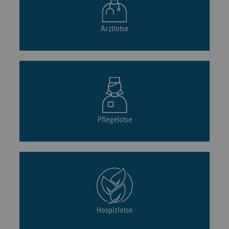
Arztlotse
Pflegelotse
Hospizlotse