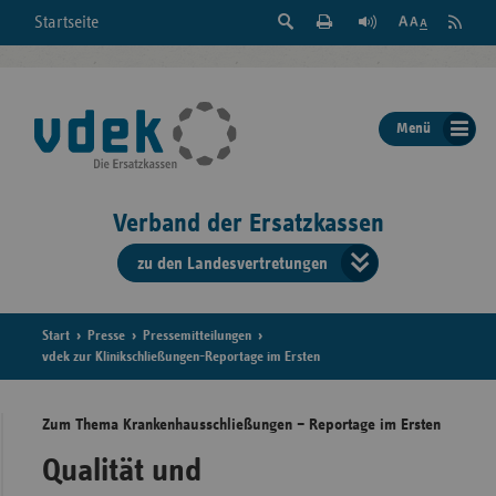
Suche
Seite
RSS
Startseite
Feed
einblenden
Drucken
abonni
Schrift
/
ausblenden
der
Menü
Seite
ändern
Verband der Ersatzkassen
zu den Landesvertretungen
Verband
der
Ersatzkass
Start
Presse
Pressemitteilungen
vdek zur Klinikschließungen-Reportage im Ersten
vd
Zum Thema Krankenhausschließungen – Reportage im Ersten
Bundes
Qualität und