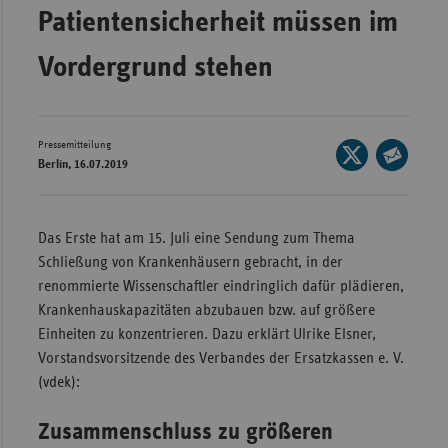
Bad
Patientensicherheit müssen im
Württe
Vordergrund stehen
Bayern
Berlin
Breme
Pressemitteilung
Seite
Berlin, 16.07.2019
Hambu
auf
Seite
X
Hessen
per
teilen
E-
Meckle
Das Erste hat am 15. Juli eine Sendung zum Thema
Mail
Vorpo
Schließung von Krankenhäusern gebracht, in der
teilen
renommierte Wissenschaftler eindringlich dafür plädieren,
Nieder
Krankenhauskapazitäten abzubauen bzw. auf größere
Nordrh
Einheiten zu konzentrieren. Dazu erklärt Ulrike Elsner,
Westfa
Vorstandsvorsitzende des Verbandes der Ersatzkassen e. V.
(vdek):
Rheinl
Pfal
Zusammenschluss zu größeren
Saarla