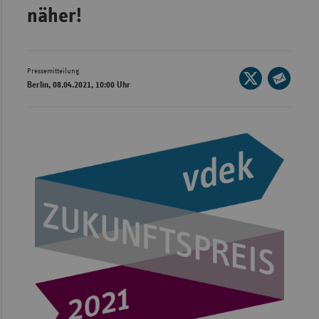
Bad
näher!
Württe
Bayern
Berlin
Pressemitteilung
Seite
Berlin, 08.04.2021, 10:00 Uhr
auf
Breme
Seite
X
per
Hambu
teilen
E-
Hessen
Mail
teilen
Meckle
Vorpo
Nieder
Nordrh
Westfa
Rheinl
Pfal
Saarla