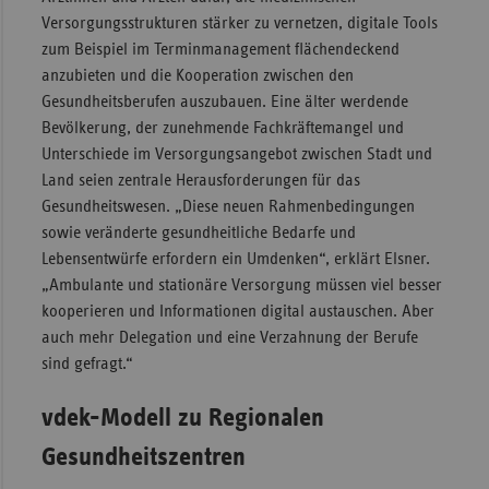
Versorgungsstrukturen stärker zu vernetzen, digitale Tools
Sachse
zum Beispiel im Terminmanagement flächendeckend
Sachse
anzubieten und die Kooperation zwischen den
Anhal
Gesundheitsberufen auszubauen. Eine älter werdende
Bevölkerung, der zunehmende Fachkräftemangel und
Schles
Unterschiede im Versorgungsangebot zwischen Stadt und
Holst
Land seien zentrale Herausforderungen für das
Thürin
Gesundheitswesen. „Diese neuen Rahmenbedingungen
sowie veränderte gesundheitliche Bedarfe und
Lebensentwürfe erfordern ein Umdenken“, erklärt Elsner.
„Ambulante und stationäre Versorgung müssen viel besser
kooperieren und Informationen digital austauschen. Aber
auch mehr Delegation und eine Verzahnung der Berufe
sind gefragt.“
vdek-Modell zu Regionalen
Gesundheitszentren