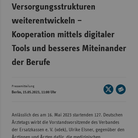
Bad
Versorgungsstrukturen
Württe
weiterentwickeln –
Bayern
Berlin
Kooperation mittels digitaler
Breme
Tools und besseres Miteinander
Hambu
der Berufe
Hessen
Meckle
Vorpo
Pressemitteilung
Seite
Nieder
Berlin, 15.05.2023, 11:00 Uhr
auf
Seite
Nordrh
X
per
Westfa
teilen
E-
Anlässlich des am 16. Mai 2023 startenden 127. Deutschen
Rheinl
Mail
Ärztetags wirbt die Vorstandsvorsitzende des Verbandes
Pfal
teilen
der Ersatzkassen e. V. (vdek), Ulrike Elsner, gegenüber den
Saarla
Ärztinnen und Ärzten dafür, die medizinischen