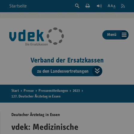
Suche
Seite
RSS
Startseite
Feed
einblenden
Drucken
abonni
Schrift
/
ausblenden
der
Menü
Seite
ändern
Verband der Ersatzkassen
zu den Landesvertretungen
Verband
der
Ersatzkass
Start
Presse
Pressemitteilungen
2023
127. Deutscher Ärztetag in Essen
vd
Deutscher Ärztetag in Essen
Bundes
vdek: Medizinische