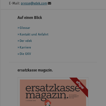
E-Mail:
presse@vdek.com
Seitennavigation
Seitenleiste
Auf einen Blick
mit
Glossar
weiteren
Informationen
Kontakt und Anfahrt
Der vdek
Karriere
Die GKV
ersatzkasse magazin.
ePaper