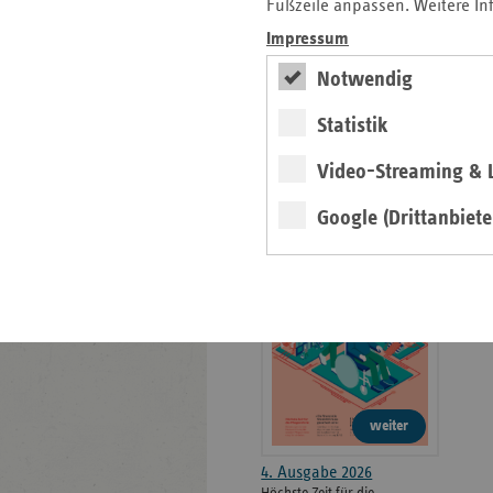
weiteren
Fußzeile anpassen. Weitere In
Informationen
Kontakt und Anfahrt
Impressum
Der vdek
Notwendig
Karriere
Die GKV
Statistik
Video-Streaming & L
ersatzkasse magazin.
Google (Drittanbiete
ePaper
weiter
4. Ausgabe 2026