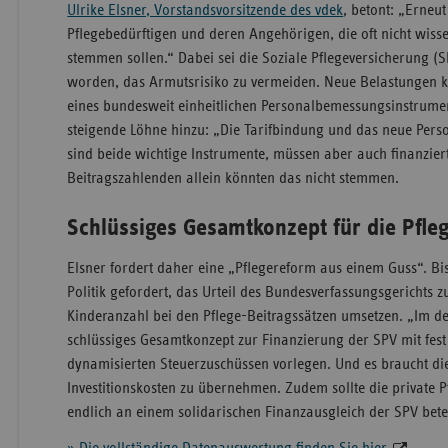
Ulrike Elsner, Vorstandsvorsitzende des vdek
, betont: „Erneut
Pflegebedürftigen und deren Angehörigen, die oft nicht wisse
stemmen sollen.“ Dabei sei die Soziale Pflegeversicherung (
worden, das Armutsrisiko zu vermeiden. Neue Belastungen 
eines bundesweit einheitlichen Personalbemessungsinstrumen
steigende Löhne hinzu: „Die Tarifbindung und das neue Per
sind beide wichtige Instrumente, müssen aber auch finanziert
Beitragszahlenden allein könnten das nicht stemmen.
Schlüssiges Gesamtkonzept für die Pfl
Elsner fordert daher eine „Pflegereform aus einem Guss“. Bis
Politik gefordert, das Urteil des Bundesverfassungsgerichts 
Kinderanzahl bei den Pflege-Beitragssätzen umsetzen. „Im de
schlüssiges Gesamtkonzept zur Finanzierung der SPV mit fes
dynamisierten Steuerzuschüssen vorlegen. Und es braucht die
Investitionskosten zu übernehmen. Zudem sollte die private P
endlich an einem solidarischen Finanzausgleich der SPV bete