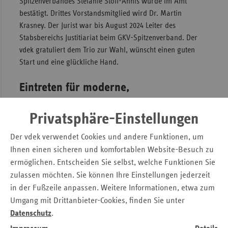
Spitzenverbandes Stefanie Stoff-Ahnis wurde im Amt
bestätigt. Drittes Vorstandsmitglied wird Dr. Martin
Krasney. Der Jurist war bis August 2024 Leiter des
Stabsbereichs Justitiariat beim GKV-Spitzenverband. Der
vdek gratuliert dem Trio zur Wahl, wünscht einen guten
Start und eine glückliche Hand.
Eintreten für moderne,
selbstverwaltete
Privatsphäre-Einstellungen
Gesundheitsversorgung
Der vdek verwendet Cookies und andere Funktionen, um
Mit Oliver Blatt gewinnt der GKV-Spitzenverband einen
Ihnen einen sicheren und komfortablen Website-Besuch zu
erfahrenen und vielseitigen Kenner der gesetzlichen
ermöglichen. Entscheiden Sie selbst, welche Funktionen Sie
Krankenversicherung (GKV) als Vorstandsvorsitzenden. Der
zulassen möchten. Sie können Ihre Einstellungen jederzeit
studierte Volkswirt steht für eine moderne, selbstverwaltete
in der Fußzeile anpassen. Weitere Informationen, etwa zum
Gesundheitsversorgung und einen kooperativen
Umgang mit Drittanbieter-Cookies, finden Sie unter
Führungsstil. Sein Handeln basiert auf breitem Fachwissen
Datenschutz
.
und verfolgt das übergeordnete Ziel, eine gute und