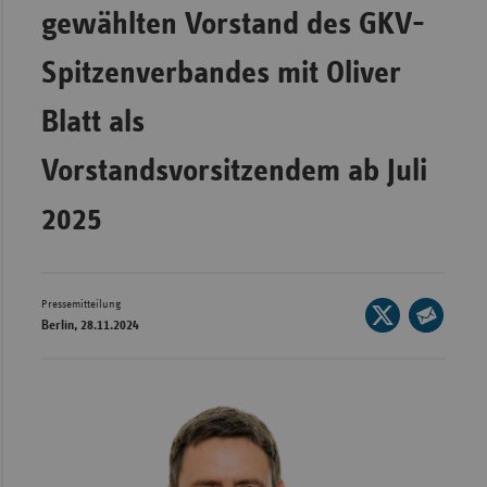
Bad
gewählten Vorstand des GKV-
Württe
Spitzenverbandes mit Oliver
Bayern
Berlin
Blatt als
Breme
Vorstandsvorsitzendem ab Juli
Hambu
2025
Hessen
Meckle
Vorpo
Pressemitteilung
Seite
Nieder
Berlin, 28.11.2024
auf
Seite
Nordrh
X
per
Westfa
teilen
E-
Rheinl
Mail
Pfal
teilen
Saarla