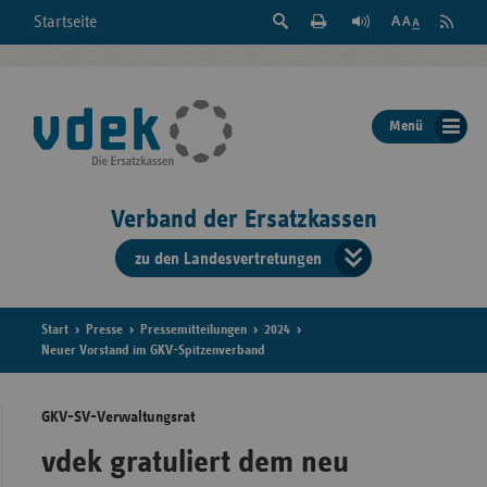
Suche
Seite
RSS
Startseite
Feed
einblenden
Drucken
abonni
Schrift
/
ausblenden
der
Menü
Seite
ändern
Verband der Ersatzkassen
zu den Landesvertretungen
Verband
der
Ersatzkass
Start
Presse
Pressemitteilungen
2024
Neuer Vorstand im GKV-Spitzenverband
vd
GKV-SV-Verwaltungsrat
Bundes
vdek gratuliert dem neu