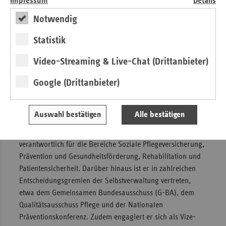
Impressum
Details
finanzierbare Gesundheitsversorgung für alle GKV-
Versicherten zu gewährleisten, unabhängig von
Notwendig
Einkommen und Gesundheitszustand.
Statistik
Beruflicher Werdegang Oliver Blatt
Video-Streaming & Live-Chat (Drittanbieter)
Oliver Blatt war von 1995 bis 2001 Referent für Fragen der
Google (Drittanbieter)
Krankenhausversorgung beim IKK-Bundesverband. 2001
wechselte er als Referatsleiter und später stellvertretender
Leiter der Abteilung „Rehabilitation und Prävention“ zum
Auswahl bestätigen
Alle bestätigen
vdek (damals noch VdAK). Seit 2009 ist er Leiter der
Abteilung Gesundheit beim vdek und dort unter anderem
verantwortlich für die Bereiche Soziale Pflegeversicherung,
Prävention und Gesundheitsförderung, Rehabilitation und
Patientensicherheit. Darüber hinaus ist er in zahlreichen
Entscheidungsgremien der Selbstverwaltung vertreten,
etwa dem Gemeinsamen Bundesausschuss (G-BA), dem
Qualitätsausschuss Pflege und der Nationalen
Präventionskonferenz. Zudem engagiert er sich als Vize-