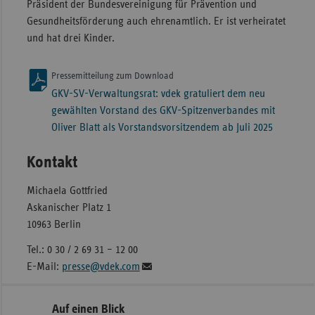
Präsident der Bundesvereinigung für Prävention und
Gesundheitsförderung auch ehrenamtlich. Er ist verheiratet
und hat drei Kinder.
Pressemitteilung zum Download
GKV-SV-Verwaltungsrat: vdek gratuliert dem neu
gewählten Vorstand des GKV-Spitzenverbandes mit
Oliver Blatt als Vorstandsvorsitzendem ab Juli 2025
Kontakt
Michaela Gottfried
Askanischer Platz 1
10963 Berlin
Tel.: 0 30 / 2 69 31 – 12 00
E-Mail:
presse@vdek.com
Seitennavigation
Seitenleiste
Auf einen Blick