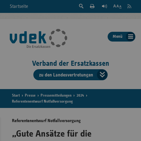
Suche
Seite
RSS
Startseite
Feed
einblenden
Drucken
abonni
Schrift
/
ausblenden
der
Menü
Seite
ändern
Verband der Ersatzkassen
zu den Landesvertretungen
Verband
der
Ersatzkass
Start
Presse
Pressemitteilungen
2024
Referentenentwurf Notfallversorgung
vd
Referentenentwurf Notfallversorgung
Bundes
„Gute Ansätze für die