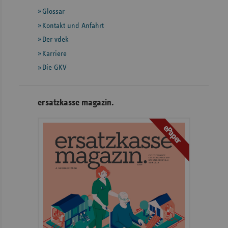
mit
Glossar
weiteren
Informationen
Kontakt und Anfahrt
Der vdek
Karriere
Die GKV
ersatzkasse magazin.
ePaper