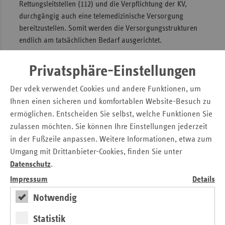
Rettungsleitstellen (112) und die Verpflichtung der KV,
durchgängig auch eine telemedizinische Versorgung
bereitzustellen. Somit werden die Versorgungsstrukturen
endlich am tatsächlichen Bedarf ausgerichtet.
Rettungsdienst neu strukturieren
Privatsphäre-Einstellungen
Nicht zu verstehen ist jedoch, warum das Thema
Der vdek verwendet Cookies und andere Funktionen, um
Rettungsdienst ausgeklammert ist, der doch eng mit der
Ihnen einen sicheren und komfortablen Website-Besuch zu
Notfallversorgung verzahnt ist. Ohne eine Reform des
ermöglichen. Entscheiden Sie selbst, welche Funktionen Sie
Rettungsdienstes wird der 24/7-Hausbesuchsdienst, der
zulassen möchten. Sie können Ihre Einstellungen jederzeit
durch die KV neu aufgebaut werden soll, erhebliche
in der Fußzeile anpassen. Weitere Informationen, etwa zum
Mehrkosten verursachen. Hier braucht es grundlegend
Umgang mit Drittanbieter-Cookies, finden Sie unter
neue Strukturen, die vor allem den Einsatz von
Datenschutz
.
Rettungsfahrzeugen sinnvoll und effizient organisieren und
Impressum
Details
wertvolle Ressourcen einsparen. Wie hoch der
Handlungsdruck ist, zeigt allein die Ausgabenentwicklung
Notwendig
für den Einsatz von Rettungswagen. Diese stiegen in den
Statistik
vergangenen 10 Jahren von 1,7 Milliarden Euro (2013) auf