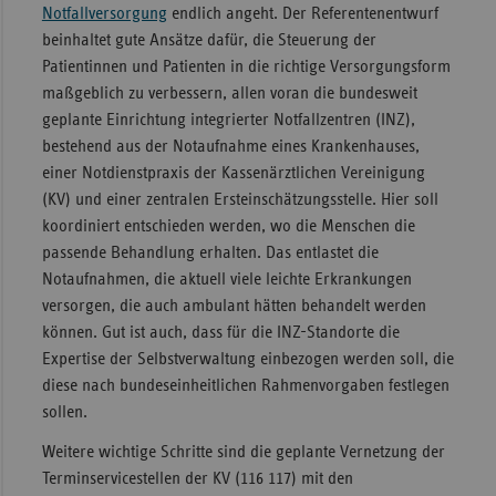
Notfallversorgung
endlich angeht. Der Referentenentwurf
Sachse
beinhaltet gute Ansätze dafür, die Steuerung der
Patientinnen und Patienten in die richtige Versorgungsform
Sachse
maßgeblich zu verbessern, allen voran die bundesweit
Anhal
geplante Einrichtung integrierter Notfallzentren (INZ),
Schles
bestehend aus der Notaufnahme eines Krankenhauses,
Holst
einer Notdienstpraxis der Kassenärztlichen Vereinigung
Thürin
(KV) und einer zentralen Ersteinschätzungsstelle. Hier soll
koordiniert entschieden werden, wo die Menschen die
passende Behandlung erhalten. Das entlastet die
Notaufnahmen, die aktuell viele leichte Erkrankungen
versorgen, die auch ambulant hätten behandelt werden
können. Gut ist auch, dass für die INZ-Standorte die
Expertise der Selbstverwaltung einbezogen werden soll, die
diese nach bundeseinheitlichen Rahmenvorgaben festlegen
sollen.
Weitere wichtige Schritte sind die geplante Vernetzung der
Terminservicestellen der KV (116 117) mit den