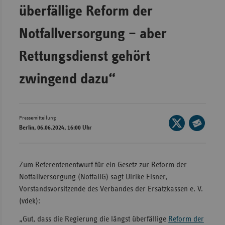
Bad
überfällige Reform der
Württe
Notfallversorgung – aber
Bayern
Berlin
Rettungsdienst gehört
Breme
zwingend dazu“
Hambu
Hessen
Meckle
Pressemitteilung
Seite
Berlin, 06.06.2024, 16:00 Uhr
Vorpo
auf
Seite
X
Nieder
per
teilen
E-
Nordrh
Zum Referentenentwurf für ein Gesetz zur Reform der
Mail
Westfa
Notfallversorgung (NotfallG) sagt Ulrike Elsner,
teilen
Vorstandsvorsitzende des Verbandes der Ersatzkassen e. V.
Rheinl
(vdek):
Pfal
„Gut, dass die Regierung die längst überfällige
Reform der
Saarla