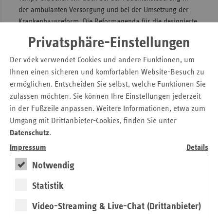
der ambulanten Versorgung und bei der Umsetzung der
Krankenhausreform. Die Reformagenda für die designierte
Ministerin ist lang. Für gute Lösungen und deren schnelle
Privatsphäre-Einstellungen
Umsetzung braucht sie den Mut, Unpopuläres
auszusprechen, eine Menge Durchsetzungskraft und
Der vdek verwendet Cookies und andere Funktionen, um
politisches Geschick für ein konstruktives Miteinander. Wir
Ihnen einen sicheren und komfortablen Website-Besuch zu
wünschen ihr eine glückliche Hand.“
ermöglichen. Entscheiden Sie selbst, welche Funktionen Sie
zulassen möchten. Sie können Ihre Einstellungen jederzeit
in der Fußzeile anpassen. Weitere Informationen, etwa zum
Pressemitteilung zum Download
Umgang mit Drittanbieter-Cookies, finden Sie unter
Designierte Bundesgesundheitsministerin – Elsner:
Datenschutz
.
„Mit Nina Warken soll erfahrene Politikerin das
Bundesgesundheitsministerium leiten. Schnelles
Impressum
Details
Handeln bei Finanzstabilisierung gefragt“
Notwendig
Statistik
Kontakt
Video-Streaming & Live-Chat (Drittanbieter)
Michaela Gottfried