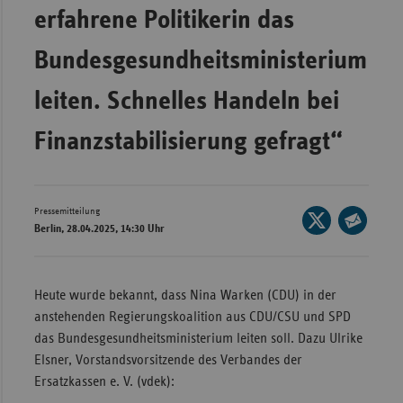
Bad
erfahrene Politikerin das
Württe
Bundesgesundheitsministerium
Bayern
Berlin
leiten. Schnelles Handeln bei
Breme
Finanzstabilisierung gefragt“
Hambu
Hessen
Meckle
Pressemitteilung
Seite
Berlin, 28.04.2025, 14:30 Uhr
Vorpo
auf
Seite
X
Nieder
per
teilen
E-
Nordrh
Heute wurde bekannt, dass Nina Warken (CDU) in der
Mail
Westfa
anstehenden Regierungskoalition aus CDU/CSU und SPD
teilen
das Bundesgesundheitsministerium leiten soll. Dazu Ulrike
Rheinl
Elsner, Vorstandsvorsitzende des Verbandes der
Pfal
Ersatzkassen e. V. (vdek):
Saarla