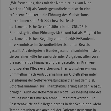
„Wir freuen uns, dass mit der Nominierung von Nina
Sachse
Warken (CDU) als Bundesgesundheitsministerin eine
erfahrene Politikerin die Führung des Ministeriums
Sachse
übernehmen soll. Seit 2021 beweist sie als
Anhal
parlamentarische Geschäftsführerin der CDU/CSU-
Schles
Bundestagsfraktion Führungsstärke und hat als Mitglied im
Holst
parlamentarischen Begleitgremium Covid-19-Pandemie
Thürin
ihre Kenntnisse im Gesundheitsbereich unter Beweis
gestellt. Als designierte Bundesgesundheitsministerin steht
sie vor einer Fülle herausfordernder Aufgaben, allen voran
die nachhaltige Finanzierung der gesetzlichen Kranken-
und sozialen Pflegeversicherung. Hier wünschen wir uns
unmittelbar nach Amtsübernahme ein Gipfeltreffen unter
Beteiligung der Selbstverwaltungspartner mit dem Ziel,
Sofortmaßnahmen zur Finanzstabilisierung auf den Weg zu
bringen. Auch die Reformen der Notfallversorgung und des
Rettungsdienstes müssen schnell umgesetzt werden. Die
Gesetzentwürfe dafür liegen bereits in der Schublade. Mehr
Tempo brauchen wir auch bei der Patientensteuerung in