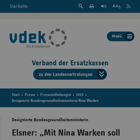
Suche
Seite
RSS
Startseite
Feed
einblenden
Drucken
abonni
Schrift
/
ausblenden
der
Menü
Seite
ändern
Verband der Ersatzkassen
zu den Landesvertretungen
Verband
der
Ersatzkass
Start
Presse
Pressemitteilungen
2025
Designierte Bundesgesundheitsministerin Nina Warken
vd
Designierte Bundesgesundheitsministerin
Bundes
Elsner: „Mit Nina Warken soll