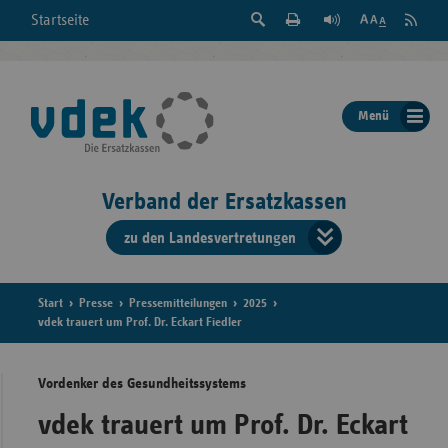
Suche
Seite
RSS
Startseite
Feed
einblenden
Drucken
abonni
Schrift
/
ausblenden
der
Menü
Seite
ändern
Verband der Ersatzkassen
zu den Landesvertretungen
Verband
der
Ersatzkass
Start
Presse
Pressemitteilungen
2025
vdek trauert um Prof. Dr. Eckart Fiedler
vd
Vordenker des Gesundheitssystems
Bundes
vdek trauert um Prof. Dr. Eckart