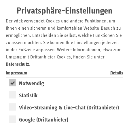
Pressemitteilung zum Download
Vordenker des Gesundheitssystems – vdek trauert um
Privatsphäre-Einstellungen
Prof. Dr. Eckart Fiedler: Ehemaliger Geschäftsführer
Der vdek verwendet Cookies und andere Funktionen, um
des VdAK im Alter von 82 Jahren verstorben
Ihnen einen sicheren und komfortablen Website-Besuch zu
ermöglichen. Entscheiden Sie selbst, welche Funktionen Sie
Kontakt
zulassen möchten. Sie können Ihre Einstellungen jederzeit
in der Fußzeile anpassen. Weitere Informationen, etwa zum
Michaela Gottfried
Umgang mit Drittanbieter-Cookies, finden Sie unter
Askanischer Platz 1
Datenschutz
.
10963 Berlin
Impressum
Details
Tel.: 0 30 / 2 69 31 – 12 00
Notwendig
E-Mail:
presse@vdek.com
Statistik
Seitennavigation
Seitenleiste
Auf einen Blick
Video-Streaming & Live-Chat (Drittanbieter)
mit
Glossar
weiteren
Google (Drittanbieter)
Informationen
Kontakt und Anfahrt