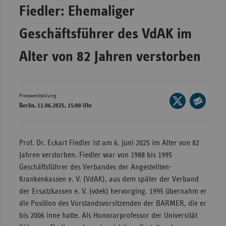
Bad
Fiedler: Ehemaliger
Württe
Geschäftsführer des VdAK im
Bayern
Berlin
Alter von 82 Jahren verstorben
Breme
Hambu
Pressemitteilung
Seite
Hessen
Berlin, 11.06.2025, 15:00 Uhr
auf
Seite
Meckle
X
per
Vorpo
teilen
E-
Prof. Dr. Eckart Fiedler ist am 6. Juni 2025 im Alter von 82
Nieder
Mail
Jahren verstorben. Fiedler war von 1988 bis 1995
teilen
Nordrh
Geschäftsführer des Verbandes der Angestellten-
Westfa
Krankenkassen e. V. (VdAK), aus dem später der Verband
der Ersatzkassen e. V. (vdek) hervorging. 1995 übernahm er
Rheinl
die Position des Vorstandsvorsitzenden der BARMER, die er
Pfal
bis 2006 inne hatte. Als Honorarprofessor der Universität
Saarla