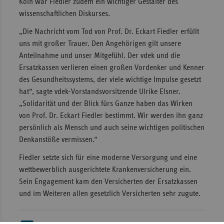
Köln war Fiedler zudem ein wichtiger Gestalter des
wissenschaftlichen Diskurses.
Sachse
Sachse
„Die Nachricht vom Tod von Prof. Dr. Eckart Fiedler erfüllt
Anhal
uns mit großer Trauer. Den Angehörigen gilt unsere
Anteilnahme und unser Mitgefühl. Der vdek und die
Schles
Ersatzkassen verlieren einen großen Vordenker und Kenner
Holst
des Gesundheitssystems, der viele wichtige Impulse gesetzt
Thürin
hat“, sagte vdek-Vorstandsvorsitzende Ulrike Elsner.
„Solidarität und der Blick fürs Ganze haben das Wirken
von Prof. Dr. Eckart Fiedler bestimmt. Wir werden ihn ganz
persönlich als Mensch und auch seine wichtigen politischen
Denkanstöße vermissen.“
Fiedler setzte sich für eine moderne Versorgung und eine
wettbewerblich ausgerichtete Krankenversicherung ein.
Sein Engagement kam den Versicherten der Ersatzkassen
und im Weiteren allen gesetzlich Versicherten sehr zugute.