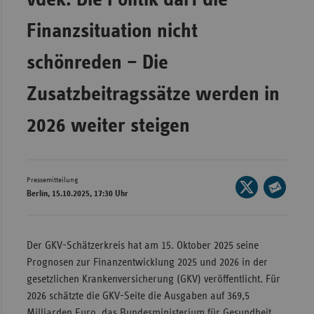
Bad
Württe
Finanzsituation nicht
Bayern
schönreden – Die
Berlin
Zusatzbeitragssätze werden in
Breme
Hambu
2026 weiter steigen
Hessen
Meckle
Vorpo
Pressemitteilung
Seite
Berlin, 15.10.2025, 17:30 Uhr
auf
Nieder
Seite
X
per
Nordrh
teilen
E-
Der GKV-Schätzerkreis hat am 15. Oktober 2025 seine
Westfa
Mail
Prognosen zur Finanzentwicklung 2025 und 2026 in der
Rheinl
teilen
gesetzlichen Krankenversicherung (GKV) veröffentlicht. Für
Pfal
2026 schätzte die GKV-Seite die Ausgaben auf 369,5
Saarla
Milliarden Euro, das Bundesministerium für Gesundheit