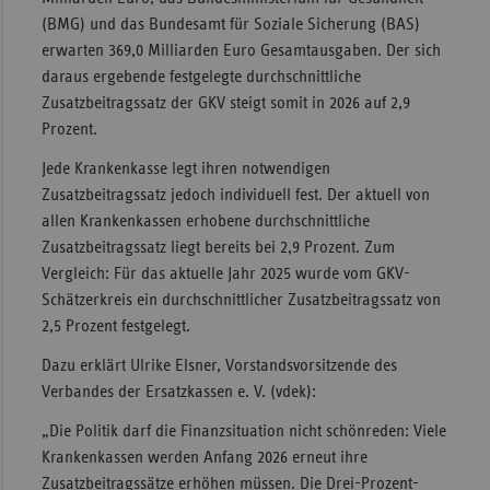
(BMG) und das Bundesamt für Soziale Sicherung (BAS)
Sachse
erwarten 369,0 Milliarden Euro Gesamtausgaben. Der sich
Sachse
daraus ergebende festgelegte durchschnittliche
Anhal
Zusatzbeitragssatz der GKV steigt somit in 2026 auf 2,9
Prozent.
Schles
Holst
Jede Krankenkasse legt ihren notwendigen
Zusatzbeitragssatz jedoch individuell fest. Der aktuell von
Thürin
allen Krankenkassen erhobene durchschnittliche
Zusatzbeitragssatz liegt bereits bei 2,9 Prozent. Zum
Vergleich: Für das aktuelle Jahr 2025 wurde vom GKV-
Schätzerkreis ein durchschnittlicher Zusatzbeitragssatz von
2,5 Prozent festgelegt.
Dazu erklärt Ulrike Elsner, Vorstandsvorsitzende des
Verbandes der Ersatzkassen e. V. (vdek):
„Die Politik darf die Finanzsituation nicht schönreden: Viele
Krankenkassen werden Anfang 2026 erneut ihre
Zusatzbeitragssätze erhöhen müssen. Die Drei-Prozent-