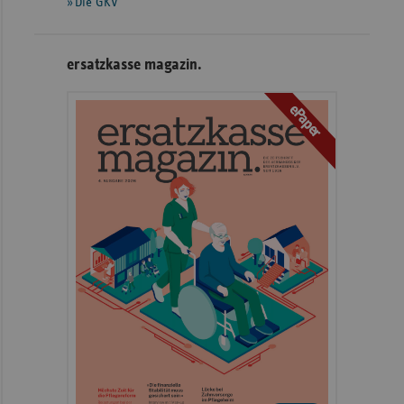
Die GKV
ersatzkasse magazin.
ePaper