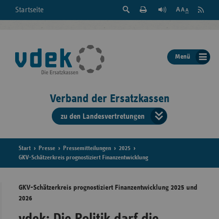
Suche
Seite
RSS
Startseite
Feed
einblenden
Drucken
abonni
Schrift
/
ausblenden
der
Menü
Seite
ändern
Verband der Ersatzkassen
zu den Landesvertretungen
Verband
der
Ersatzkass
Start
Presse
Pressemitteilungen
2025
GKV-Schätzerkreis prognostiziert Finanzentwicklung
vd
GKV-Schätzerkreis prognostiziert Finanzentwicklung 2025 und
Bundes
2026
vdek: Die Politik darf die