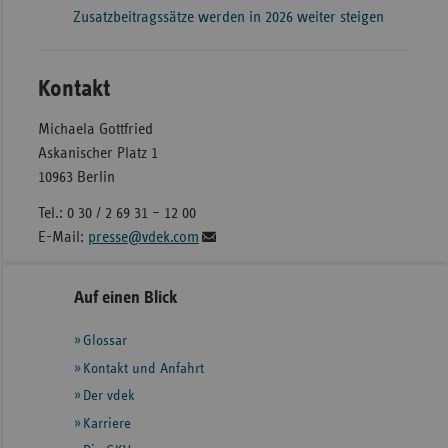
Zusatzbeitragssätze werden in 2026 weiter steigen
Kontakt
Michaela Gottfried
Askanischer Platz 1
10963 Berlin
Tel.: 0 30 / 2 69 31 – 12 00
E-Mail:
presse@vdek.com
Seitennavigation
Seitenleiste
Auf einen Blick
mit
Glossar
weiteren
Informationen
Kontakt und Anfahrt
Der vdek
Karriere