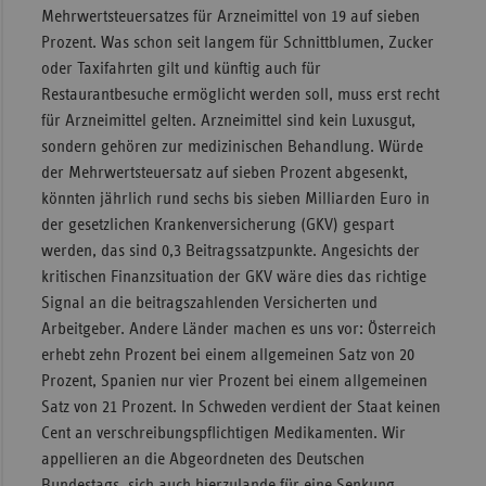
Mehrwertsteuersatzes für Arzneimittel von 19 auf sieben
Sachse
Prozent. Was schon seit langem für Schnittblumen, Zucker
Sachse
oder Taxifahrten gilt und künftig auch für
Anhal
Restaurantbesuche ermöglicht werden soll, muss erst recht
für Arzneimittel gelten. Arzneimittel sind kein Luxusgut,
Schles
sondern gehören zur medizinischen Behandlung. Würde
Holst
der Mehrwertsteuersatz auf sieben Prozent abgesenkt,
Thürin
könnten jährlich rund sechs bis sieben Milliarden Euro in
der gesetzlichen Krankenversicherung (GKV) gespart
werden, das sind 0,3 Beitragssatzpunkte. Angesichts der
kritischen Finanzsituation der GKV wäre dies das richtige
Signal an die beitragszahlenden Versicherten und
Arbeitgeber. Andere Länder machen es uns vor: Österreich
erhebt zehn Prozent bei einem allgemeinen Satz von 20
Prozent, Spanien nur vier Prozent bei einem allgemeinen
Satz von 21 Prozent. In Schweden verdient der Staat keinen
Cent an verschreibungspflichtigen Medikamenten. Wir
appellieren an die Abgeordneten des Deutschen
Bundestags, sich auch hierzulande für eine Senkung