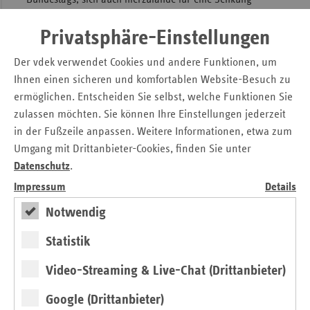
einzusetzen.”
Privatsphäre-Einstellungen
Pressemitteilung zum Download
Der vdek verwendet Cookies und andere Funktionen, um
Senkung der Mehrwertsteuer in der Gastronomie:
Ihnen einen sicheren und komfortablen Website-Besuch zu
vdek fordert abgesenkten Steuersatz auch für
ermöglichen. Entscheiden Sie selbst, welche Funktionen Sie
Arzneimittel – Arzneimittel sind kein Luxusgut
zulassen möchten. Sie können Ihre Einstellungen jederzeit
in der Fußzeile anpassen. Weitere Informationen, etwa zum
Umgang mit Drittanbieter-Cookies, finden Sie unter
Kontakt
Datenschutz
.
Impressum
Details
Michaela Gottfried
Askanischer Platz 1
Notwendig
10963 Berlin
Statistik
Tel.: 0 30 / 2 69 31 – 12 00
E-Mail:
presse@vdek.com
Video-Streaming & Live-Chat (Drittanbieter)
Google (Drittanbieter)
Seitennavigation
Seitenleiste
Auf einen Blick