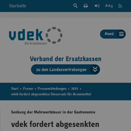
Suche
Seite
RSS
Startseite
Feed
einblenden
Drucken
abonni
Schrift
/
ausblenden
der
Menü
Seite
ändern
Verband der Ersatzkassen
zu den Landesvertretungen
Verband
der
Ersatzkass
Start
Presse
Pressemitteilungen
2025
vdek fordert abgesenkten Steuersatz für Arzneimittel
vd
Senkung der Mehrwertsteuer in der Gastronomie
Bundes
vdek fordert abgesenkten