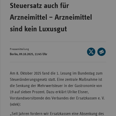
Bad
Steuersatz auch für
Württe
Arzneimittel – Arzneimittel
Bayern
Berlin
sind kein Luxusgut
Breme
Hambu
Pressemitteilung
Seite
Hessen
Berlin, 09.10.2025, 11:45 Uhr
auf
Seite
Meckle
X
per
Vorpo
teilen
E-
Am 8. Oktober 2025 fand die 1. Lesung im Bundestag zum
Nieder
Mail
Steueränderungsgesetz statt. Eine zentrale Maßnahme ist
teilen
Nordrh
die Senkung der Mehrwertsteuer in der Gastronomie von
Westfa
19 auf sieben Prozent. Dazu erklärt Ulrike Elsner,
Vorstandsvorsitzende des Verbandes der Ersatzkassen e. V.
Rheinl
(vdek):
Pfal
„Seit Jahren fordern wir Ersatzkassen eine Absenkung des
Saarla