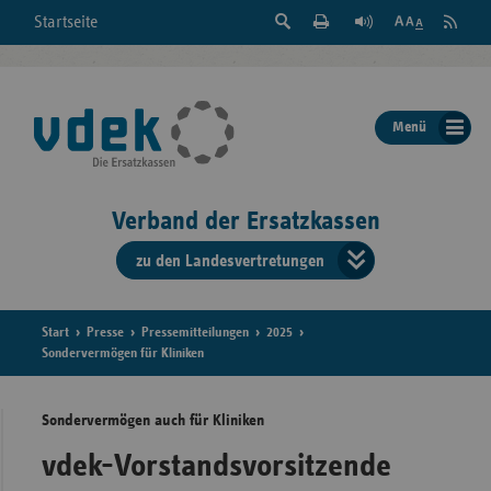
Suche
Seite
RSS
Startseite
Feed
einblenden
Drucken
abonni
Schrift
/
ausblenden
der
Menü
Seite
ändern
Verband der Ersatzkassen
zu den Landesvertretungen
Verband
der
Ersatzkass
Start
Presse
Pressemitteilungen
2025
Sondervermögen für Kliniken
vd
Sondervermögen auch für Kliniken
Bundes
vdek-Vorstandsvorsitzende