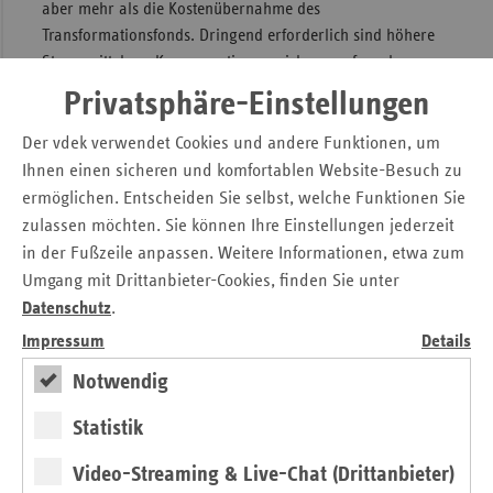
aber mehr als die Kostenübernahme des
Transformationsfonds. Dringend erforderlich sind höhere
Steuermittel zur Kompensation versicherungsfremder
Leistungen. 14,5 Mrd. Euro sind bei weitem nicht
Privatsphäre-Einstellungen
ausreichend, sie stagnieren seit 2017 und müssen dringend
dynamisiert werden. Auch die kostendeckenden GKV-
Der vdek verwendet Cookies und andere Funktionen, um
Beiträge für Bürgergeldbeziehende stehen aus (9
Ihnen einen sicheren und komfortablen Website-Besuch zu
Milliarden Euro). Zudem werden Ausgaben- und
ermöglichen. Entscheiden Sie selbst, welche Funktionen Sie
Strukturprobleme der GKV damit nicht gelöst.“
zulassen möchten. Sie können Ihre Einstellungen jederzeit
in der Fußzeile anpassen. Weitere Informationen, etwa zum
Umgang mit Drittanbieter-Cookies, finden Sie unter
Pressemitteilung zum Download
Datenschutz
.
Sondervermögen auch für Kliniken – vdek-
Impressum
Details
Vorstandsvorsitzende Elsner: Gut, dass Kliniken
berücksichtigt werden. Wichtig: nur bedarfsgerechte
Notwendig
Kliniken fördern
Statistik
Video-Streaming & Live-Chat (Drittanbieter)
Kontakt