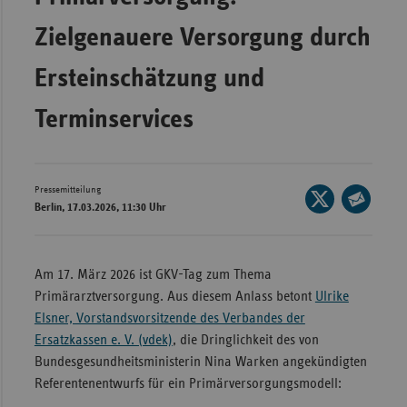
Bad
Württe
Zielgenauere Versorgung durch
Bayern
Ersteinschätzung und
Berlin
Terminservices
Breme
Hambu
Hessen
Pressemitteilung
Seite
Berlin, 17.03.2026, 11:30 Uhr
Meckle
auf
Seite
Vorpo
X
per
teilen
Nieder
E-
Am 17. März 2026 ist GKV-Tag zum Thema
Mail
Primärarztversorgung. Aus diesem Anlass betont
Ulrike
Nordrh
teilen
Elsner, Vorstandsvorsitzende des Verbandes der
Westfa
Ersatzkassen e. V. (vdek)
, die Dringlichkeit des von
Rheinl
Bundesgesundheitsministerin Nina Warken angekündigten
Pfal
Referentenentwurfs für ein Primärversorgungsmodell:
Saarla