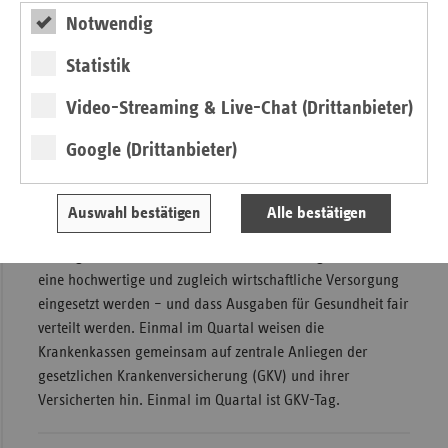
Notwendig
Behandlung per Video geleitet. Ein bundesweit
einheitliches Ersteinschätzungsverfahren muss auch bei der
Statistik
notwendigen Reform der ambulant-ärztlichen Versorgung
eine zentrale Rolle spielen.“
Video-Streaming & Live-Chat (Drittanbieter)
Was ist der GKV-Tag?
Google (Drittanbieter)
Die 93 gesetzlichen Krankenkassen haben ein gemeinsames
Ziel: die gesundheitliche Absicherung ihrer rund 75
Auswahl bestätigen
Alle bestätigen
Millionen Versicherten. Sie setzen sich dafür ein, dass die
Beiträge ihrer Versicherten und deren Arbeitgebenden für
eine hochwertige und zugleich wirtschaftliche Versorgung
eingesetzt werden – und dass Ausgaben für Gesundheit fair
verteilt werden. Einmal im Quartal weisen die
Krankenkassen gemeinsam auf zentrale Anliegen der
gesetzlichen Krankenversicherung (GKV) und ihrer
Versicherten hin. Einmal im Quartal ist GKV-Tag.