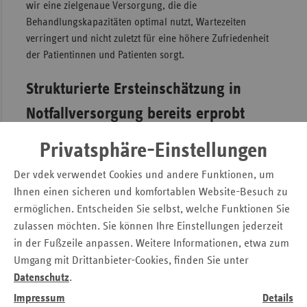
wir eine zielgenaue Versorgung, die die
Behandlungskapazitäten optimal nutzt, Wartezeiten
verringert und nicht zuletzt für eine höhere Zufriedenheit
der Patientinnen und Patienten sorgt.
Strukturierte Ersteinschätzung in
Notfallversorgung bereits erprobt
Seit 2020 durchläuft jeder Anrufende mit einem akuten
Privatsphäre-Einstellungen
medizinischen Anliegen unter der Rufnummer 116 117 eine
strukturierte medizinische Ersteinschätzung. Dabei zeigt
Der vdek verwendet Cookies und andere Funktionen, um
sich, dass längst nicht jeder vermeintliche Notfall
Ihnen einen sicheren und komfortablen Website-Besuch zu
tatsächlich einer ist. Über die Ersteinschätzung werden
ermöglichen. Entscheiden Sie selbst, welche Funktionen Sie
solche Fälle anstatt in die Notaufnahme beispielsweise an
zulassen möchten. Sie können Ihre Einstellungen jederzeit
eine ambulante Haus- oder Facharztpraxis oder den
in der Fußzeile anpassen. Weitere Informationen, etwa zum
Bereitschaftsdienst der Kassenärztlichen Vereinigungen
Umgang mit Drittanbieter-Cookies, finden Sie unter
(KV) weitergeleitet und erhalten somit ohne Umwege die
Datenschutz
.
geeignete Behandlung. In KV-Regionen wie Bayern werden
Impressum
Details
Versicherte außerdem direkt in eine telemedizinische